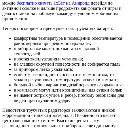
можно
бесплатно скачать 1хБет на Андроид
перейдя по
активной ссылке и дальше продолжать кайфовать от игры и
делать ставки на любимую команду в удобном мобильном
приложении.
Теперь поговорим о преимуществах трубчатых батарей:
комфортная температура в помещении обеспечивается
равномерным прогревом поверхности;
прибор также может похвастаться высокой
теплоотдачей;
простая эксплуатация и установка;
на гладкой округлой поверхности не собирается пыль;
за прибором легко ухаживать;
если эту разновидность оснастить термостатом, то
можно регулировать температуру воздуха в комнате;
большой выбор вариантов дизайнерского оформления;
в комплекте могут идти кронштейны для сушки белья;
не имеют острых углов и ребер, поэтому безопасны для
людей при случайном ударе.
Недостатки трубчатых радиаторов заключаются в низкой
коррозионной стойкости материала. Особенно это касается
централизованных систем. Высокие цены на эту
разновидность отопительных приборов – еще один минус.