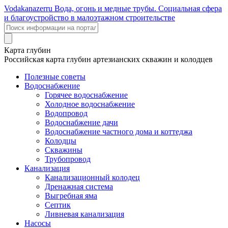
Voda
kanazer
ru
Вода, огонь и медные трубы. Социальная сфера
и благоустройство в малоэтажном строительстве
Карта глубин
Российская карта глубин артезианских скважин и колодцев
Полезные советы
Водоснабжение
Горячее водоснабжение
Холодное водоснабжение
Водопровод
Водоснабжение дачи
Водоснабжение частного дома и коттеджа
Колодцы
Скважины
Трубопровод
Канализация
Канализационный колодец
Дренажная система
Выгребная яма
Септик
Ливневая канализация
Насосы