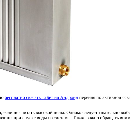
жно
бесплатно скачать 1хБет на Андроид
перейдя по активной ссыл
, если не считать высокой цены. Однако следует тщательно выб
чины при спуске воды из системы. Также важно обращать внима