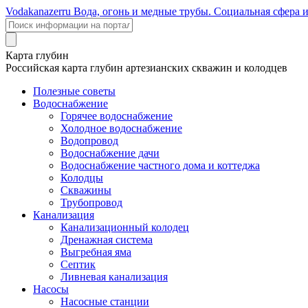
Voda
kanazer
ru
Вода, огонь и медные трубы. Социальная сфера 
Карта глубин
Российская карта глубин артезианских скважин и колодцев
Полезные советы
Водоснабжение
Горячее водоснабжение
Холодное водоснабжение
Водопровод
Водоснабжение дачи
Водоснабжение частного дома и коттеджа
Колодцы
Скважины
Трубопровод
Канализация
Канализационный колодец
Дренажная система
Выгребная яма
Септик
Ливневая канализация
Насосы
Насосные станции