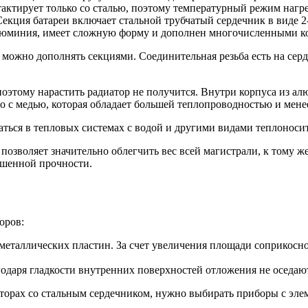
ктирует только со сталью, поэтому температурный режим нагрева
екция батареи включает стальной трубчатый сердечник в виде 2
алюминия, имеет сложную форму и дополнен многочисленными 
ожно дополнять секциями. Соединительная резьба есть на серде
тому нарастить радиатор не получится. Внутри корпуса из ал
но с медью, которая обладает большей теплопроводностью и мен
ься в тепловых системах с водой и другими видами теплоносит
озволяет значительно облегчить вес всей магистрали, к тому ж
ышенной прочности.
оров:
еталлических пластин. За счет увеличения площади соприкосно
годаря гладкости внутренних поверхностей отложения не оседают
иаторах со стальным сердечником, нужно выбирать приборы с э