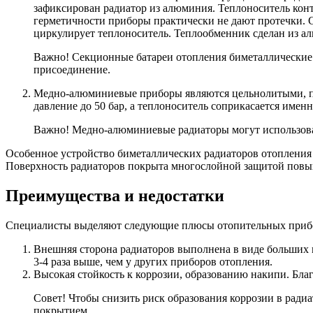
зафиксирован радиатор из алюминия. Теплоноситель конта
герметичности приборы практически не дают протечки. С
циркулирует теплоноситель. Теплообменник сделан из 
Важно! Секционные батареи отопления биметаллические м
присоединение.
Медно-алюминиевые приборы являются цельнолитыми, поэ
давление до 50 бар, а теплоноситель соприкасается имен
Важно! Медно-алюминиевые радиаторы могут использоват
Особенное устройство биметаллических радиаторов отопления п
Поверхность радиаторов покрыта многослойной защитой пов
Преимущества и недостатки
Специалисты выделяют следующие плюсы отопительных приб
Внешняя сторона радиаторов выполнена в виде больших м
3-4 раза выше, чем у других приборов отопления.
Высокая стойкость к коррозии, образованию накипи. Бла
Совет! Чтобы снизить риск образования коррозии в рад
покрытием.