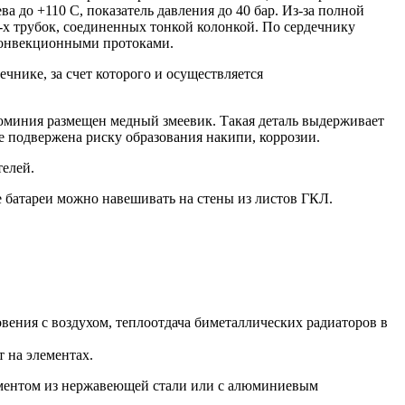
 до +110 С, показатель давления до 40 бар. Из-за полной
-х трубок, соединенных тонкой колонкой. По сердечнику
конвекционными протоками.
чнике, за счет которого и осуществляется
юминия размещен медный змеевик. Такая деталь выдерживает
ее подвержена риску образования накипи, коррозии.
елей.
е батареи можно навешивать на стены из листов ГКЛ.
вения с воздухом, теплоотдача биметаллических радиаторов в
 на элементах.
лементом из нержавеющей стали или с алюминиевым