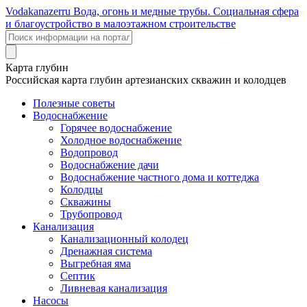
Voda
kanazer
ru
Вода, огонь и медные трубы. Социальная сфера
и благоустройство в малоэтажном строительстве
Карта глубин
Российская карта глубин артезианских скважин и колодцев
Полезные советы
Водоснабжение
Горячее водоснабжение
Холодное водоснабжение
Водопровод
Водоснабжение дачи
Водоснабжение частного дома и коттеджа
Колодцы
Скважины
Трубопровод
Канализация
Канализационный колодец
Дренажная система
Выгребная яма
Септик
Ливневая канализация
Насосы