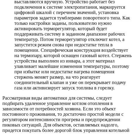
выставляются вручную. Устройство работает без
подключения к системе электропитания, маркируется
цифровой шкалой с перечнем значений, установка
параметров задается тумблерами поворотного типа. Как
только настройки заданы, пользователю нужно
активировать терморегулятор, который будет
поддерживать систему в заданном диапазоне рабочих
температур. Потом терморегулятор отключит котел, а
запустится режим снова при недостатке тепла в
помещении. Специфическая конструкция воздействует
на термопару, которой оснащен газовый котел. Стержень
устройства выполнен из инвара, а этот материал
улавливает малейшие изменения температуры, поэтому
при избытке или недостатке нагрева помещения
стержень меняет размер, на что реагирует
соединительный клапан и уже он перекрывает подачу
газа или активизирует запуск топлива в горелку.
Рассматривая виды автоматики для системы, следует
подбирать удаленное управление котлом отопления в
зависимости от потребностей хозяина. Если это объект
постоянного проживания, то достаточно простой модели с
регулятором интенсивности прогрева и предупреждении
пиковых ситуаций. Для объектов, оставляемых надолго,
придется покупать более дорогой блок управления котельной