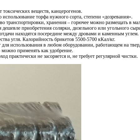
т токсических веществ, канцерогенов.
о использование торфа нужного сорта, степени «дозревания».
тво транспортировки, хранения – горючее можно размещать в м
я дешевле приобретения солярки, дизельного или угольного сырь
оотдачи находятся посередине между дровами и каменным углем.
тва угля. Калорийность брикетов 5500-5700 кКал/кг.
для использования в любом оборудовании, работающем на твердо
ю можно применять как удобрение.
од практически не засоряется и, не требует регулярной чистки.