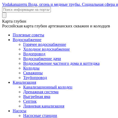
Voda
kanazer
ru
Вода, огонь и медные трубы. Социальная сфера 
Карта глубин
Российская карта глубин артезианских скважин и колодцев
Полезные советы
Водоснабжение
Горячее водоснабжение
Холодное водоснабжение
Водопровод
Водоснабжение дачи
Водоснабжение частного дома и коттеджа
Колодцы
Скважины
Трубопровод
Канализация
Канализационный колодец
Дренажная система
Выгребная яма
Септик
Ливневая канализация
Насосы
Насосные станции