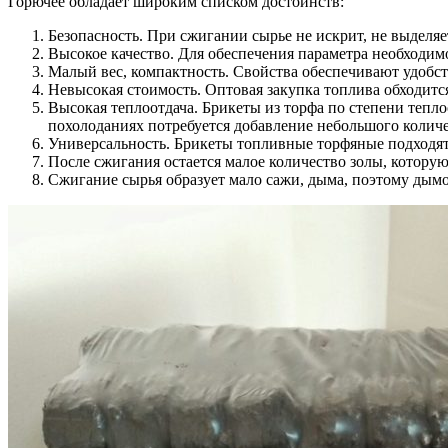
Горючее обладает широким списком достоинств:
Безопасность. При сжигании сырье не искрит, не выделяе
Высокое качество. Для обеспечения параметра необходим
Малый вес, компактность. Свойства обеспечивают удобс
Невысокая стоимость. Оптовая закупка топлива обходитс
Высокая теплоотдача. Брикеты из торфа по степени тепл
похолоданиях потребуется добавление небольшого количес
Универсальность. Брикеты топливные торфяные подходят 
После сжигания остается малое количество золы, котору
Сжигание сырья образует мало сажи, дыма, поэтому дымох