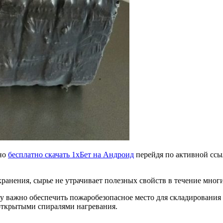
жно
бесплатно скачать 1хБет на Андроид
перейдя по активной ссыл
анения, сырье не утрачивает полезных свойств в течение многи
у важно обеспечить пожаробезопасное место для складирования 
открытыми спиралями нагревания.