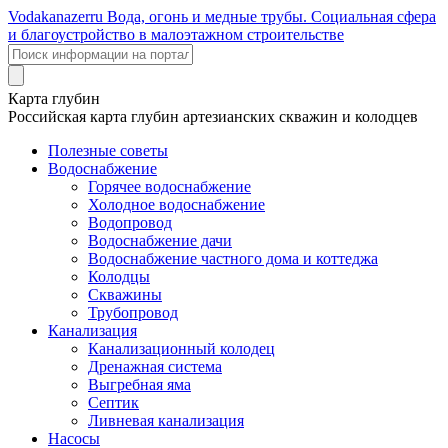
Voda
kanazer
ru
Вода, огонь и медные трубы. Социальная сфера
и благоустройство в малоэтажном строительстве
Карта глубин
Российская карта глубин артезианских скважин и колодцев
Полезные советы
Водоснабжение
Горячее водоснабжение
Холодное водоснабжение
Водопровод
Водоснабжение дачи
Водоснабжение частного дома и коттеджа
Колодцы
Скважины
Трубопровод
Канализация
Канализационный колодец
Дренажная система
Выгребная яма
Септик
Ливневая канализация
Насосы