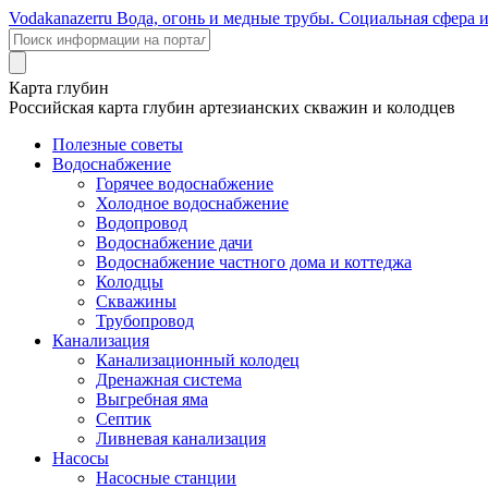
Voda
kanazer
ru
Вода, огонь и медные трубы. Социальная сфера 
Карта глубин
Российская карта глубин артезианских скважин и колодцев
Полезные советы
Водоснабжение
Горячее водоснабжение
Холодное водоснабжение
Водопровод
Водоснабжение дачи
Водоснабжение частного дома и коттеджа
Колодцы
Скважины
Трубопровод
Канализация
Канализационный колодец
Дренажная система
Выгребная яма
Септик
Ливневая канализация
Насосы
Насосные станции