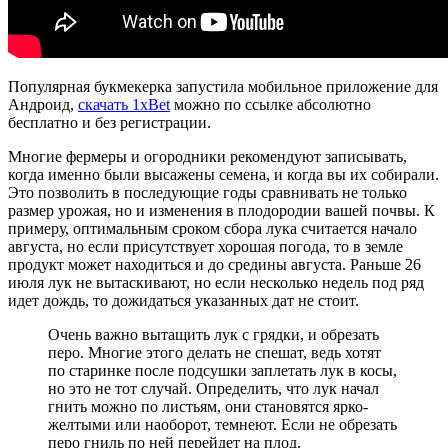
Популярная букмекерка запустила мобильное приложение для
Андроид,
скачать 1xBet
можно по ссылке абсолютно
бесплатно и без регистрации.
Многие фермеры и огородники рекомендуют записывать,
когда именно были высажены семена, и когда вы их собирали.
Это позволить в последующие годы сравнивать не только
размер урожая, но и изменения в плодородии вашей почвы. К
примеру, оптимальным сроком сбора лука считается начало
августа, но если присутствует хорошая погода, то в земле
продукт может находиться и до средины августа. Раньше 26
июля лук не вытаскивают, но если несколько недель под ряд
идет дождь, то дожидаться указанных дат не стоит.
Очень важно вытащить лук с грядки, и обрезать
перо. Многие этого делать не спешат, ведь хотят
по старинке после подсушки заплетать лук в косы,
но это не тот случай. Определить, что лук начал
гнить можно по листьям, они становятся ярко-
желтыми или наоборот, темнеют. Если не обрезать
перо гниль по ней перейдет на плод.