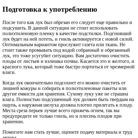
Подготовка к употреблению
После того как лук был обрезан его следует еще правильно и
подсушить. В данной ситуации не стоит использовать
полиэтиленовую пленку в качестве подстилки. Подгнивший
лук будет на ней потеть, и гниль активируется с новой силой.
Оптимальным вариантом прослужит газета или ткань. Не
стоит также промывать под водой собранный и обрезанный
лук, это тоже усугубит ситуацию. Вам достаточно очистить
плоды от листьев и излишка почвы. Касается это и желтого, и
красного лука, который тоже быстро портиться от чрезмерной
влаги.
Когда лук окончательно подсохнет его можно очистить от
лишней кожуры и собирать в полиэтиленовые пакеты или
другие емкости для хранения. Сухому луку уже не страшна
влага. Полностью подсушенный лук должен быть твердым на
ощупь, а наружная шелуха должна плотно прилегать к плоду.
Места среза перьев лучше всего прижечь огнем, так вы
предупредите не только гниль, но и плесень плодов при
хранении.
Помогите нам стать лучше, оцените подачу материала и труд
автора