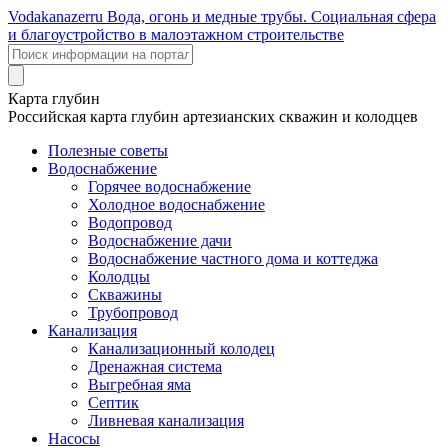
Voda
kanazer
ru
Вода, огонь и медные трубы. Социальная сфера
и благоустройство в малоэтажном строительстве
Карта глубин
Российская карта глубин артезианских скважин и колодцев
Полезные советы
Водоснабжение
Горячее водоснабжение
Холодное водоснабжение
Водопровод
Водоснабжение дачи
Водоснабжение частного дома и коттеджа
Колодцы
Скважины
Трубопровод
Канализация
Канализационный колодец
Дренажная система
Выгребная яма
Септик
Ливневая канализация
Насосы