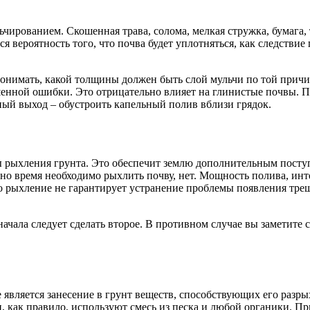
чированием. Скошенная трава, солома, мелкая стружка, бумага, 
вероятность того, что почва будет уплотняться, как следствие п
 понимать, какой толщины должен быть слой мульчи по той причи
шенной ошибки. Это отрицательно влияет на глинистые почвы. 
ый выход – обустроить капельный полив вблизи грядок.
рыхления грунта. Это обеспечит землю дополнительным поступл
нно время необходимо рыхлить почву, нет. Мощность полива, инт
о рыхление не гарантирует устранение проблемы появления тре
сначала следует сделать второе. В противном случае вы заметите
вляется занесение в грунт веществ, способствующих его разры
и, как правило, используют смесь из песка и любой органики. 