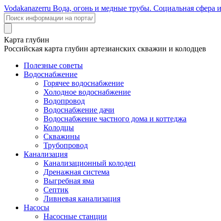
Voda
kanazer
ru
Вода, огонь и медные трубы. Социальная сфера 
Карта глубин
Российская карта глубин артезианских скважин и колодцев
Полезные советы
Водоснабжение
Горячее водоснабжение
Холодное водоснабжение
Водопровод
Водоснабжение дачи
Водоснабжение частного дома и коттеджа
Колодцы
Скважины
Трубопровод
Канализация
Канализационный колодец
Дренажная система
Выгребная яма
Септик
Ливневая канализация
Насосы
Насосные станции