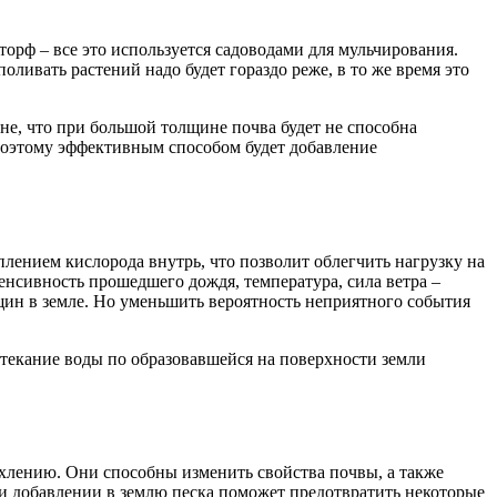
торф – все это используется садоводами для мульчирования.
оливать растений надо будет гораздо реже, в то же время это
не, что при большой толщине почва будет не способна
Поэтому эффективным способом будет добавление
ением кислорода внутрь, что позволит облегчить нагрузку на
енсивность прошедшего дождя, температура, сила ветра –
щин в земле. Но уменьшить вероятность неприятного события
 стекание воды по образовавшейся на поверхности земли
хлению. Они способны изменить свойства почвы, а также
При добавлении в землю песка поможет предотвратить некоторые