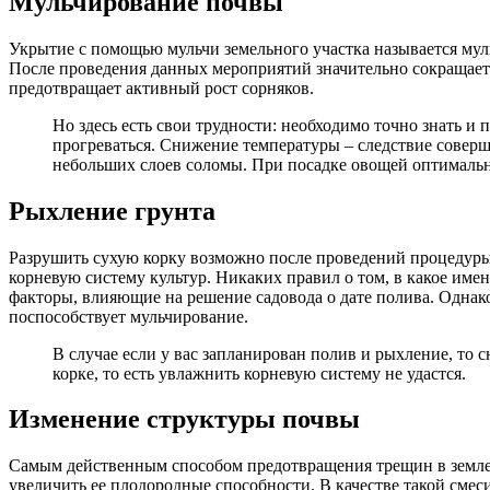
Мульчирование почвы
Укрытие с помощью мульчи земельного участка называется муль
После проведения данных мероприятий значительно сокращается 
предотвращает активный рост сорняков.
Но здесь есть свои трудности: необходимо точно знать и
прогреваться. Снижение температуры – следствие совер
небольших слоев соломы. При посадке овощей оптимальн
Рыхление грунта
Разрушить сухую корку возможно после проведений процедуры 
корневую систему культур. Никаких правил о том, в какое име
факторы, влияющие на решение садовода о дате полива. Однак
поспособствует мульчирование.
В случае если у вас запланирован полив и рыхление, то 
корке, то есть увлажнить корневую систему не удастся.
Изменение структуры почвы
Самым действенным способом предотвращения трещин в земле я
увеличить ее плодородные способности. В качестве такой смес