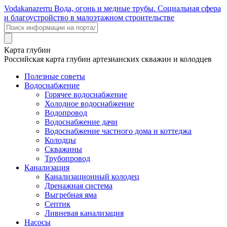
Voda
kanazer
ru
Вода, огонь и медные трубы. Социальная сфера
и благоустройство в малоэтажном строительстве
Карта глубин
Российская карта глубин артезианских скважин и колодцев
Полезные советы
Водоснабжение
Горячее водоснабжение
Холодное водоснабжение
Водопровод
Водоснабжение дачи
Водоснабжение частного дома и коттеджа
Колодцы
Скважины
Трубопровод
Канализация
Канализационный колодец
Дренажная система
Выгребная яма
Септик
Ливневая канализация
Насосы