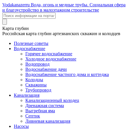
Voda
kanazer
ru
Вода, огонь и медные трубы. Социальная сфера
и благоустройство в малоэтажном строительстве
Карта глубин
Российская карта глубин артезианских скважин и колодцев
Полезные советы
Водоснабжение
Горячее водоснабжение
Холодное водоснабжение
Водопровод
Водоснабжение дачи
Водоснабжение частного дома и коттеджа
Колодцы
Скважины
Трубопровод
Канализация
Канализационный колодец
Дренажная система
Выгребная яма
Септик
Ливневая канализация
Насосы