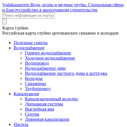
Voda
kanazer
ru
Вода, огонь и медные трубы. Социальная сфера
и благоустройство в малоэтажном строительстве
Карта глубин
Российская карта глубин артезианских скважин и колодцев
Полезные советы
Водоснабжение
Горячее водоснабжение
Холодное водоснабжение
Водопровод
Водоснабжение дачи
Водоснабжение частного дома и коттеджа
Колодцы
Скважины
Трубопровод
Канализация
Канализационный колодец
Дренажная система
Выгребная яма
Септик
Ливневая канализация
Насосы