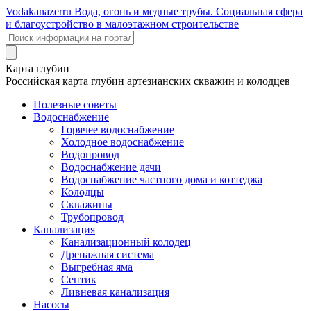
Voda
kanazer
ru
Вода, огонь и медные трубы. Социальная сфера
и благоустройство в малоэтажном строительстве
Карта глубин
Российская карта глубин артезианских скважин и колодцев
Полезные советы
Водоснабжение
Горячее водоснабжение
Холодное водоснабжение
Водопровод
Водоснабжение дачи
Водоснабжение частного дома и коттеджа
Колодцы
Скважины
Трубопровод
Канализация
Канализационный колодец
Дренажная система
Выгребная яма
Септик
Ливневая канализация
Насосы