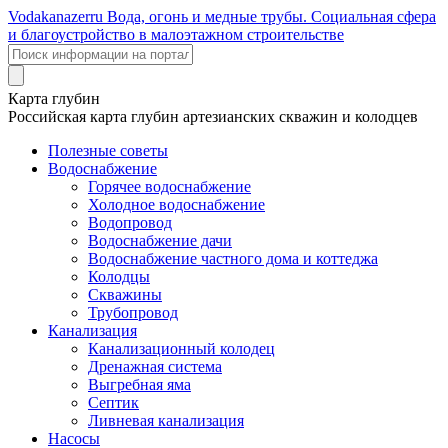
Voda
kanazer
ru
Вода, огонь и медные трубы. Социальная сфера
и благоустройство в малоэтажном строительстве
Карта глубин
Российская карта глубин артезианских скважин и колодцев
Полезные советы
Водоснабжение
Горячее водоснабжение
Холодное водоснабжение
Водопровод
Водоснабжение дачи
Водоснабжение частного дома и коттеджа
Колодцы
Скважины
Трубопровод
Канализация
Канализационный колодец
Дренажная система
Выгребная яма
Септик
Ливневая канализация
Насосы