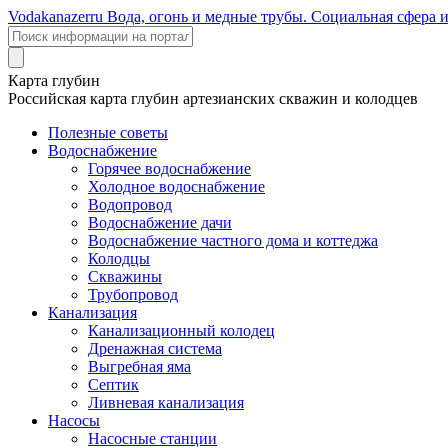
Voda
kanazer
ru
Вода, огонь и медные трубы. Социальная сфера 
Карта глубин
Российская карта глубин артезианских скважин и колодцев
Полезные советы
Водоснабжение
Горячее водоснабжение
Холодное водоснабжение
Водопровод
Водоснабжение дачи
Водоснабжение частного дома и коттеджа
Колодцы
Скважины
Трубопровод
Канализация
Канализационный колодец
Дренажная система
Выгребная яма
Септик
Ливневая канализация
Насосы
Насосные станции