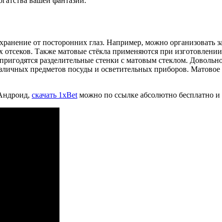
огатства вашей фантазии.
хранение от посторонних глаз. Например, можно организовать 
х отсеков. Также матовые стёкла применяются при изготовлении
пригодятся разделительные стенки с матовым стеклом. Довольно
различных предметов посуды и осветительных приборов. Матовое
 Андроид,
скачать 1xBet
можно по ссылке абсолютно бесплатно и 