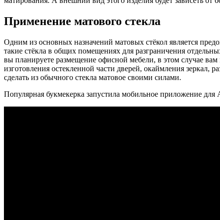
матирования. А внешний вид этого изделия будет зависеть от б
Применение матового стекла
Одним из основных назначений матовых стёкол является предо
такие стёкла в общих помещениях для разграничения отдельны
вы планируете размещение офисной мебели, в этом случае вам 
изготовления остекленной части дверей, окаймления зеркал, 
сделать из обычного стекла матовое своими силами.
Популярная букмекерка запустила мобильное приложение для