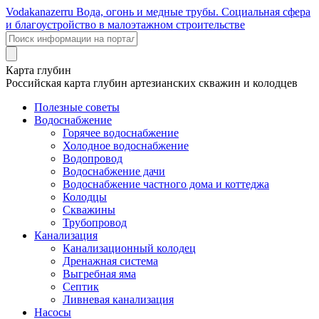
Voda
kanazer
ru
Вода, огонь и медные трубы. Социальная сфера
и благоустройство в малоэтажном строительстве
Карта глубин
Российская карта глубин артезианских скважин и колодцев
Полезные советы
Водоснабжение
Горячее водоснабжение
Холодное водоснабжение
Водопровод
Водоснабжение дачи
Водоснабжение частного дома и коттеджа
Колодцы
Скважины
Трубопровод
Канализация
Канализационный колодец
Дренажная система
Выгребная яма
Септик
Ливневая канализация
Насосы