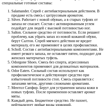
специальные готовые составы:
Salamander
. Спрей с антибактериальным действием. В
продаже есть смесь с цитрусовым ароматом.
Silver
. Работает с новой обувью, а в старых туфлях от
запаха не спасает. Состав с активированным углем
подойдет для людей с высокой потливостью ног.
Salton
. Сильное средство от потливости. Если решают
проблему, как убрать запах из новой кожаной обуви,
берут Салтон. Спрей мягкого действия не вредит
материалу, его же применяют в целях профилактики.
Scholl
. Состав с антибактериальными компонентами. Не
имеет резкого запаха, не оставляет пятен, подходит для
женских матерчатых туфель.
Odorgone Shoes
. Смесь без спирта, агрессивных
компонентов применяют для деликатных материалов.
Odor Eaters
. Сильный состав используют как
профилактическое и действующее средство при
избыточной потливости стоп. Смесь справляется с
запахами меток, другими сложными ароматами.
Ментол Сапфир
. Берут для устранения запаха кожи в
новых туфлях. После применения оставляет аромат
мяты.
Каждый день
. Бюджетное средство. Не пахнет,
нейтрализует любые виды зловоний.