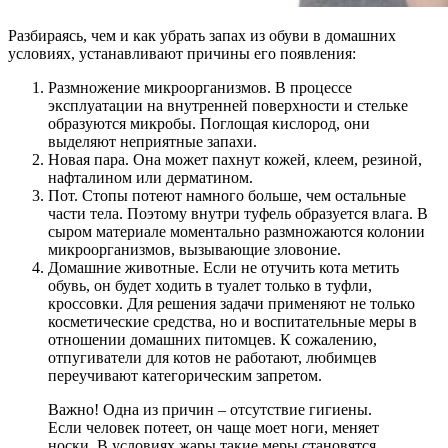
Разбираясь, чем и как убрать запах из обуви в домашних
условиях, устанавливают причины его появления:
Размножение микроорганизмов
. В процессе
эксплуатации на внутренней поверхности и стельке
образуются микробы. Поглощая кислород, они
выделяют неприятные запахи.
Новая пара
. Она может пахнут кожей, клеем, резиной,
нафталином или дерматином.
Пот
. Стопы потеют намного больше, чем остальные
части тела. Поэтому внутри туфель образуется влага. В
сыром материале моментально размножаются колонии
микроорганизмов, вызывающие зловоние.
Домашние животные
. Если не отучить кота метить
обувь, он будет ходить в туалет только в туфли,
кроссовки. Для решения задачи применяют не только
косметические средства, но и воспитательные меры в
отношении домашних питомцев. К сожалению,
отпугиватели для котов не работают, любимцев
переучивают категорическим запретом.
Важно! Одна из причин – отсутствие гигиены.
Если человек потеет, он чаще моет ноги, меняет
носки. В условиях жары такие меры становятся