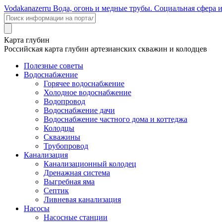
Voda
kanazer
ru
Вода, огонь и медные трубы. Социальная сфера 
Карта глубин
Российская карта глубин артезианских скважин и колодцев
Полезные советы
Водоснабжение
Горячее водоснабжение
Холодное водоснабжение
Водопровод
Водоснабжение дачи
Водоснабжение частного дома и коттеджа
Колодцы
Скважины
Трубопровод
Канализация
Канализационный колодец
Дренажная система
Выгребная яма
Септик
Ливневая канализация
Насосы
Насосные станции