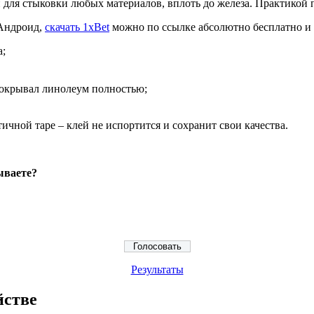
 для стыковки любых материалов, вплоть до железа. Практикой п
 Андроид,
скачать 1xBet
можно по ссылке абсолютно бесплатно и 
а;
 покрывал линолеум полностью;
ичной таре – клей не испортится и сохранит свои качества.
ываете?
Результаты
йстве