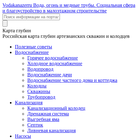
Voda
kanazer
ru
Вода, огонь и медные трубы. Социальная сфера
и благоустройство в малоэтажном строительстве
Карта глубин
Российская карта глубин артезианских скважин и колодцев
Полезные советы
Водоснабжение
Горячее водоснабжение
Холодное водоснабжение
Водопровод
Водоснабжение дачи
Водоснабжение частного дома и коттеджа
Колодцы
Скважины
Трубопровод
Канализация
Канализационный колодец
Дренажная система
Выгребная яма
Септик
Ливневая канализация
Насосы