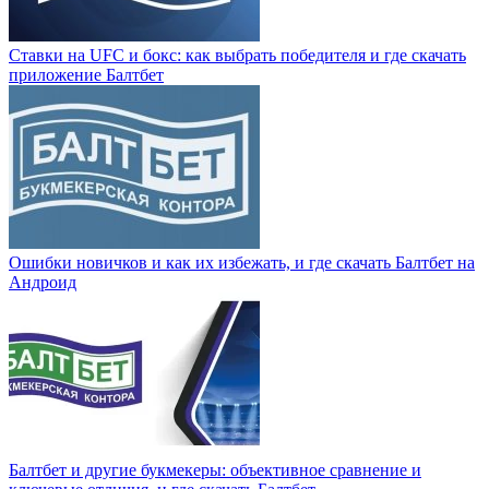
Ставки на UFC и бокс: как выбрать победителя и где скачать
приложение Балтбет
Ошибки новичков и как их избежать, и где скачать Балтбет на
Андроид
Балтбет и другие букмекеры: объективное сравнение и