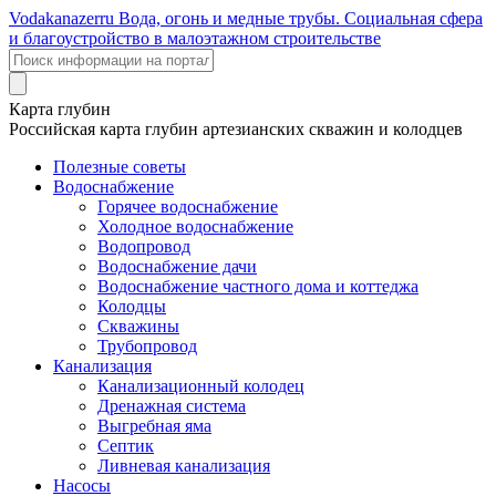
Voda
kanazer
ru
Вода, огонь и медные трубы. Социальная сфера
и благоустройство в малоэтажном строительстве
Карта глубин
Российская карта глубин артезианских скважин и колодцев
Полезные советы
Водоснабжение
Горячее водоснабжение
Холодное водоснабжение
Водопровод
Водоснабжение дачи
Водоснабжение частного дома и коттеджа
Колодцы
Скважины
Трубопровод
Канализация
Канализационный колодец
Дренажная система
Выгребная яма
Септик
Ливневая канализация
Насосы