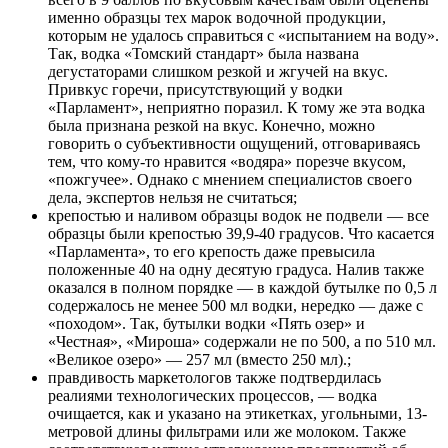
именно образцы тех марок водочной продукции,
которым не удалось справиться с «испытанием на воду».
Так, водка «Томский стандарт» была названа
дегустаторами слишком резкой и жгучей на вкус.
Привкус горечи, присутствующий у водки
«Парламент», неприятно поразил. К тому же эта водка
была признана резкой на вкус. Конечно, можно
говорить о субъективности ощущений, отговариваясь
тем, что кому-то нравится «водяра» порезче вкусом,
«пожгучее». Однако с мнением специалистов своего
дела, экспертов нельзя не считаться;
крепостью и наливом образцы водок не подвели — все
образцы были крепостью 39,9-40 градусов. Что касается
«Парламента», то его крепость даже превысила
положенные 40 на одну десятую градуса. Налив также
оказался в полном порядке — в каждой бутылке по 0,5 л
содержалось не менее 500 мл водки, нередко — даже с
«походом». Так, бутылки водки «Пять озер» и
«Честная», «Мироша» содержали не по 500, а по 510 мл.
«Великое озеро» — 257 мл (вместо 250 мл).;
правдивость маркетологов также подтвердилась
реалиями технологических процессов, — водка
очищается, как и указано на этикетках, угольными, 13-
метровой длины фильтрами или же молоком. Также