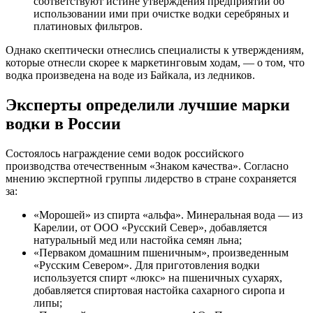
соответствуют истине утверждения предприятий об
использовании ими при очистке водки серебряных и
платиновых фильтров.
Однако скептически отнеслись специалисты к утверждениям,
которые отнесли скорее к маркетинговым ходам, — о том, что
водка произведена на воде из Байкала, из ледников.
Эксперты определили лучшие марки
водки в России
Состоялось награждение семи водок российского
производства отечественным «Знаком качества». Согласно
мнению экспертной группы лидерство в стране сохраняется
за:
«Морошей» из спирта «альфа». Минеральная вода — из
Карелии, от ООО «Русский Север», добавляется
натуральный мед или настойка семян льна;
«Перваком домашним пшеничным», произведенным
«Русским Севером». Для приготовления водки
используется спирт «люкс» на пшеничных сухарях,
добавляется спиртовая настойка сахарного сиропа и
липы;