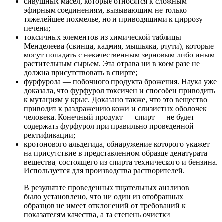
сивушных масел, которые относятся к сложным
эфирным соединениям, вызывающим не только
тяжелейшее похмелье, но и приводящими к циррозу
печени;
токсичных элементов из химической таблицы
Менделеева (свинца, кадмия, мышьяка, ртути), которые
могут попадать с некачественным зерновым либо иным
растительным сырьем. Эта отрава ни в коем разе не
должна присутствовать в спирте;
фурфурола — побочного продукта брожения. Наука уже
доказала, что фурфурол токсичен и способен приводить
к мутациям у крыс. Доказано также, что это вещество
приводит к раздражению кожи и слизистых оболочек
человека. Конечный продукт — спирт — не будет
содержать фурфурол при правильно проведенной
ректификации;
кротонового альдегида, обнаружение которого укажет
на присутствие в представленном образце денатурата —
вещества, состоящего из спирта технического и бензина.
Используется для производства растворителей.
В результате проведенных тщательных анализов
было установлено, что ни один из отобранных
образцов не имеет отклонений от требований к
показателям качества, а та степень очистки