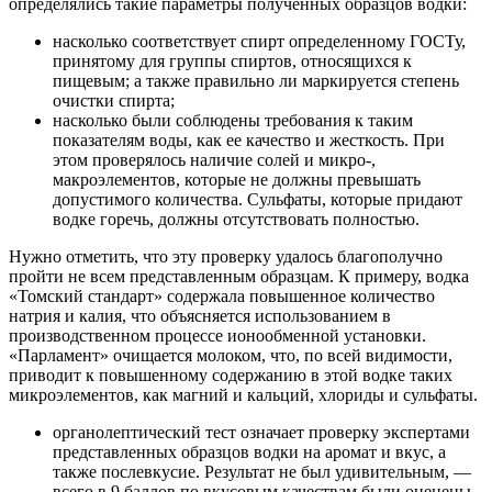
определялись такие параметры полученных образцов водки:
насколько соответствует спирт определенному ГОСТу,
принятому для группы спиртов, относящихся к
пищевым; а также правильно ли маркируется степень
очистки спирта;
насколько были соблюдены требования к таким
показателям воды, как ее качество и жесткость. При
этом проверялось наличие солей и микро-,
макроэлементов, которые не должны превышать
допустимого количества. Сульфаты, которые придают
водке горечь, должны отсутствовать полностью.
Нужно отметить, что эту проверку удалось благополучно
пройти не всем представленным образцам. К примеру, водка
«Томский стандарт» содержала повышенное количество
натрия и калия, что объясняется использованием в
производственном процессе ионообменной установки.
«Парламент» очищается молоком, что, по всей видимости,
приводит к повышенному содержанию в этой водке таких
микроэлементов, как магний и кальций, хлориды и сульфаты.
органолептический тест означает проверку экспертами
представленных образцов водки на аромат и вкус, а
также послевкусие. Результат не был удивительным, —
всего в 9 баллов по вкусовым качествам были оценены