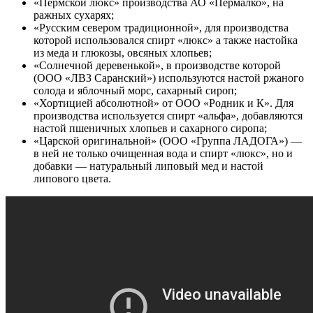
«Пермской люкс» производства АО «Пермалко», на
ражных сухарях;
«Русским севером традиционной», для производства
которой использовался спирт «люкс» а также настойка
из меда и глюкозы, овсяных хлопьев;
«Солнечной деревенькой», в производстве которой
(ООО «ЛВЗ Саранский») используются настой ржаного
солода и яблочный морс, сахарный сироп;
«Хортицией абсолютной» от ООО «Родник и К». Для
производства используется спирт «альфа», добавляются
настой пшеничных хлопьев и сахарного сиропа;
«Царской оригинальной» (ООО «Группа ЛАДОГА») —
в ней не только очищенная вода и спирт «люкс», но и
добавки — натуральный липовый мед и настой
липового цвета.