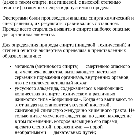
(даже в таком спирте, как пищевой, с высокой степенью
очистки) различных веществ допустимого предела.
Экспертами были произведены анализы спирта химический и
спектральный, их результаты сравнивались с эталоном.
Прежде всего старались выявить в спирте наиболее опасные
для организма элементы.
Для определения природы спирта (пищевой, технический) и
степени очистки экспертиза определяла в представленных
образцах наличие:
метанола (метилового спирта) — смертельно опасного
для человека вещества, вызывающего настолько
серьезные поражения организма, внутренних органов,
что не исключен летальный исход;
уксусного альдегида, содержащегося в наибольших
количествах в спирте техническом и различных
жидкостях типа «Боярышника». Когда его выпивают, то
этот альдегид становится уксусной кислотой,
сжигающей слизистую желудочно-кишечного тракта. Не
только питье уксусного альдегида, но даже нахождение
в том помещении, которое насыщено его парами,
чревато слепотой, поражениями — порой
необратимыми — дыхательных путей;