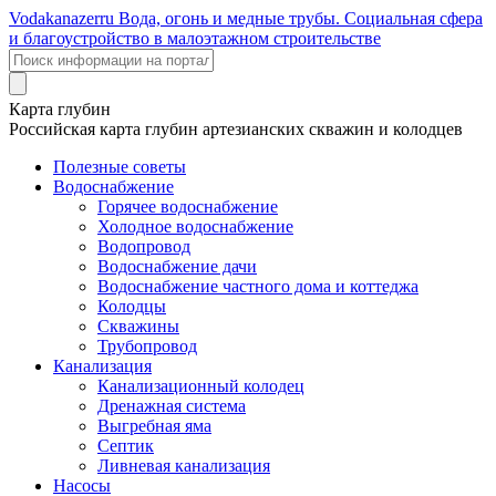
Voda
kanazer
ru
Вода, огонь и медные трубы. Социальная сфера
и благоустройство в малоэтажном строительстве
Карта глубин
Российская карта глубин артезианских скважин и колодцев
Полезные советы
Водоснабжение
Горячее водоснабжение
Холодное водоснабжение
Водопровод
Водоснабжение дачи
Водоснабжение частного дома и коттеджа
Колодцы
Скважины
Трубопровод
Канализация
Канализационный колодец
Дренажная система
Выгребная яма
Септик
Ливневая канализация
Насосы