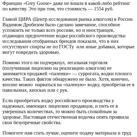
Франции «Grey Goose» даже не вошла в какой-либо рейтинг
по качеству. Это при том, что стоимость — 1554 руб.
Главой ЦИРА (Центр исследования рынка алкоголя) в России
Вадимом Дробизом было сделано замечание, способное
успокоить не только всех россиян, но и иностранцев,
отдающих предпочтение водке российского производства:
исследования отобранных брендов показали, что в них
отсутствуют спирты не по ГОСТу или иные добавки, которые
могут повредить здоровью.
Помимо этого он подчеркнул, легальная торговля
(получившая лицензию на реализацию алкоголя) не
занимается продажей «паленки» — суррогата, водки плохого
качества. Таких фактов обнаружено не было. Хотя, конечно,
вполне можно нарваться на «паленую» водку, приобретая ее в
павильонах, киосках или с рук.
Если приобретать водку российского производства у
надежных, имеющих лицензию продавцов, и пить ее в
умеренных количествах, то можно быть спокойным за
здоровье. Настоящая отечественная водочка опять проявила
свои безупречные свойства.
Помогите нам стать лучше, оцените подачу материала и труд