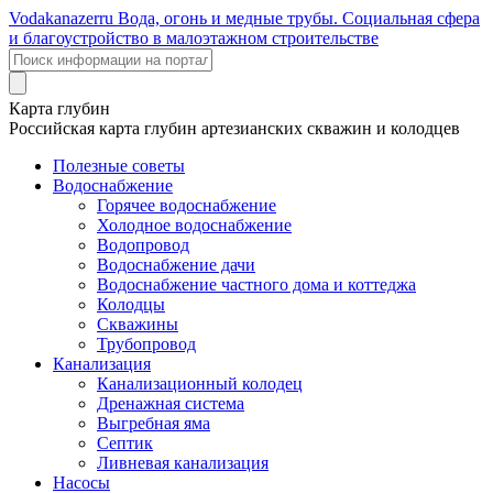
Voda
kanazer
ru
Вода, огонь и медные трубы. Социальная сфера
и благоустройство в малоэтажном строительстве
Карта глубин
Российская карта глубин артезианских скважин и колодцев
Полезные советы
Водоснабжение
Горячее водоснабжение
Холодное водоснабжение
Водопровод
Водоснабжение дачи
Водоснабжение частного дома и коттеджа
Колодцы
Скважины
Трубопровод
Канализация
Канализационный колодец
Дренажная система
Выгребная яма
Септик
Ливневая канализация
Насосы