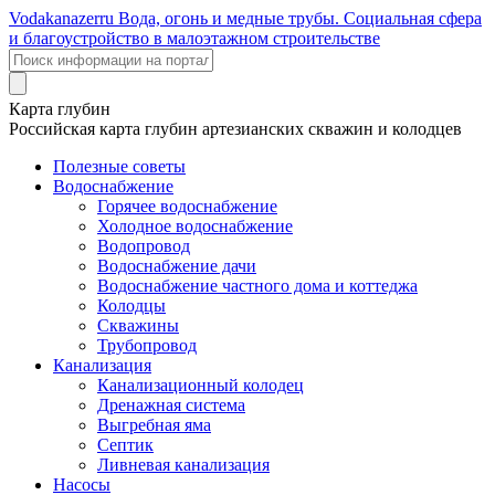
Voda
kanazer
ru
Вода, огонь и медные трубы. Социальная сфера
и благоустройство в малоэтажном строительстве
Карта глубин
Российская карта глубин артезианских скважин и колодцев
Полезные советы
Водоснабжение
Горячее водоснабжение
Холодное водоснабжение
Водопровод
Водоснабжение дачи
Водоснабжение частного дома и коттеджа
Колодцы
Скважины
Трубопровод
Канализация
Канализационный колодец
Дренажная система
Выгребная яма
Септик
Ливневая канализация
Насосы