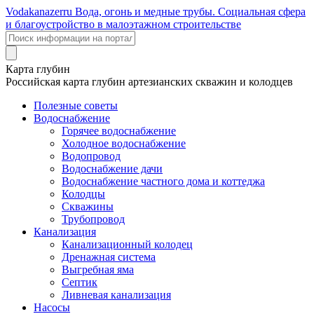
Voda
kanazer
ru
Вода, огонь и медные трубы. Социальная сфера
и благоустройство в малоэтажном строительстве
Карта глубин
Российская карта глубин артезианских скважин и колодцев
Полезные советы
Водоснабжение
Горячее водоснабжение
Холодное водоснабжение
Водопровод
Водоснабжение дачи
Водоснабжение частного дома и коттеджа
Колодцы
Скважины
Трубопровод
Канализация
Канализационный колодец
Дренажная система
Выгребная яма
Септик
Ливневая канализация
Насосы