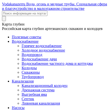
Voda
kanazer
ru
Вода, огонь и медные трубы. Социальная сфера
и благоустройство в малоэтажном строительстве
Карта глубин
Российская карта глубин артезианских скважин и колодцев
Полезные советы
Водоснабжение
Горячее водоснабжение
Холодное водоснабжение
Водопровод
Водоснабжение дачи
Водоснабжение частного дома и коттеджа
Колодцы
Скважины
Трубопровод
Канализация
Канализационный колодец
Дренажная система
Выгребная яма
Септик
Ливневая канализация
Насосы