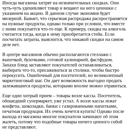
Иногда магазины хитрят на незначительных скидках. Они
чуть-чуть удешевляют товар и вещают на него ценники с
указанием на акцию. В данном случае экономия будет
мизерной. Бывает, что серьезная распродажа распространяется
на нужные продукты, однако только при условии, что вместе
с ними покупается что-то еще. К примеру, скидка на алкоголь
считается тогда, когда к нему приобретается стейк. Если
посчитать затраты, выяснится, что никакой скидки на самом
деле нет.
В центре магазинов обычно располагаются стеллажи с
выпечкой, булочками, готовой кулинарией, фастфудом.
Запахи блюд заставляют покупателей останавливаться,
выбирать что-то, присаживаться за столики, чтобы быстро
перекусить. Ошибочный для посетителей, но великолепный
маркетинговый шаг. Он дает возможность выгодно продать
залежавшиеся продукты, которыми вполне можно отравиться.
Еще один хитрый прием – товары возле кассы. Посетитель,
обошедший супермаркет, уже устал. А возле кассы лежат
конфеты, шоколадки, банки с газированными напитками,
печатная продукция. Их очень хочется купить! Однако после
выхода из магазина многие покупатели начинают об этом
жалеть, потому что подобные товары ничего ценного собой
не представляют.