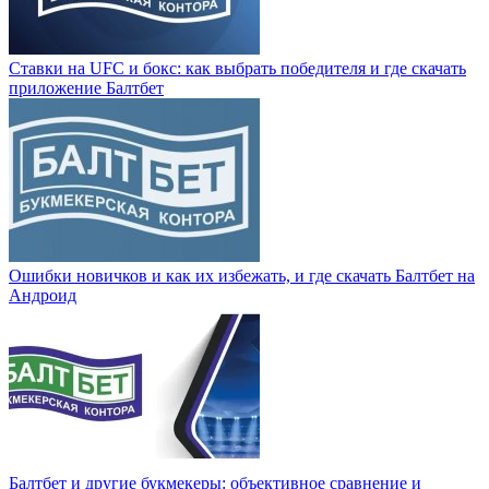
Ставки на UFC и бокс: как выбрать победителя и где скачать
приложение Балтбет
Ошибки новичков и как их избежать, и где скачать Балтбет на
Андроид
Балтбет и другие букмекеры: объективное сравнение и