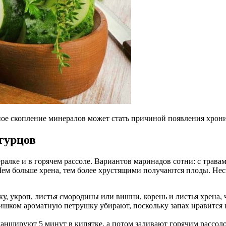
ное скопление минералов может стать причиной появления хрони
гурцов
ералке и в горячем рассоле. Вариантов маринадов сотни: с травам
 Чем больше хрена, тем более хрустящими получаются плоды. Неск
у, укроп, листья смородины или вишни, корень и листья хрена, 
лишком ароматную петрушку убирают, поскольку запах нравится
аншируют 5 минут в кипятке, а потом заливают горячим рассол