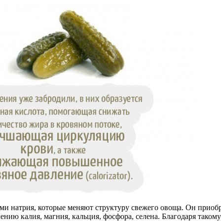
ми натрия, которые меняют структуру свежего овоща. Он приобре
лению калия, магния, кальция, фосфора, селена. Благодаря тако