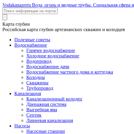
Voda
kanazer
ru
Вода, огонь и медные трубы. Социальная сфера 
Карта глубин
Российская карта глубин артезианских скважин и колодцев
Полезные советы
Водоснабжение
Горячее водоснабжение
Холодное водоснабжение
Водопровод
Водоснабжение дачи
Водоснабжение частного дома и коттеджа
Колодцы
Скважины
Трубопровод
Канализация
Канализационный колодец
Дренажная система
Выгребная яма
Септик
Ливневая канализация
Насосы
Насосные станции