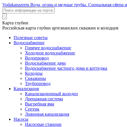
Voda
kanazer
ru
Вода, огонь и медные трубы. Социальная сфера 
Карта глубин
Российская карта глубин артезианских скважин и колодцев
Полезные советы
Водоснабжение
Горячее водоснабжение
Холодное водоснабжение
Водопровод
Водоснабжение дачи
Водоснабжение частного дома и коттеджа
Колодцы
Скважины
Трубопровод
Канализация
Канализационный колодец
Дренажная система
Выгребная яма
Септик
Ливневая канализация
Насосы
Насосные станции