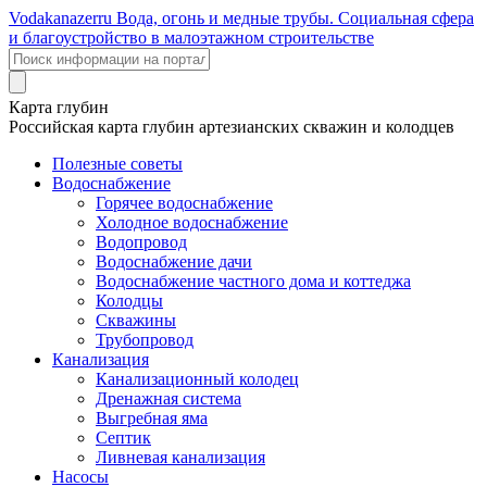
Voda
kanazer
ru
Вода, огонь и медные трубы. Социальная сфера
и благоустройство в малоэтажном строительстве
Карта глубин
Российская карта глубин артезианских скважин и колодцев
Полезные советы
Водоснабжение
Горячее водоснабжение
Холодное водоснабжение
Водопровод
Водоснабжение дачи
Водоснабжение частного дома и коттеджа
Колодцы
Скважины
Трубопровод
Канализация
Канализационный колодец
Дренажная система
Выгребная яма
Септик
Ливневая канализация
Насосы