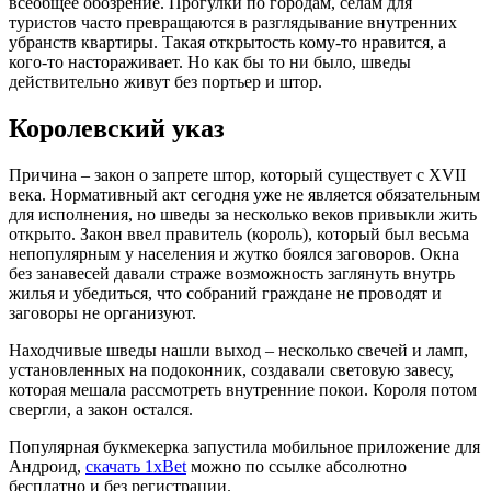
всеобщее обозрение. Прогулки по городам, селам для
туристов часто превращаются в разглядывание внутренних
убранств квартиры. Такая открытость кому-то нравится, а
кого-то настораживает. Но как бы то ни было, шведы
действительно живут без портьер и штор.
Королевский указ
Причина – закон о запрете штор, который существует с XVII
века. Нормативный акт сегодня уже не является обязательным
для исполнения, но шведы за несколько веков привыкли жить
открыто. Закон ввел правитель (король), который был весьма
непопулярным у населения и жутко боялся заговоров. Окна
без занавесей давали страже возможность заглянуть внутрь
жилья и убедиться, что собраний граждане не проводят и
заговоры не организуют.
Находчивые шведы нашли выход – несколько свечей и ламп,
установленных на подоконник, создавали световую завесу,
которая мешала рассмотреть внутренние покои. Короля потом
свергли, а закон остался.
Популярная букмекерка запустила мобильное приложение для
Андроид,
скачать 1xBet
можно по ссылке абсолютно
бесплатно и без регистрации.