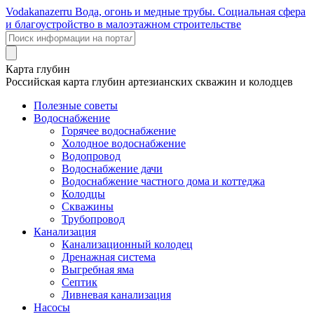
Voda
kanazer
ru
Вода, огонь и медные трубы. Социальная сфера
и благоустройство в малоэтажном строительстве
Карта глубин
Российская карта глубин артезианских скважин и колодцев
Полезные советы
Водоснабжение
Горячее водоснабжение
Холодное водоснабжение
Водопровод
Водоснабжение дачи
Водоснабжение частного дома и коттеджа
Колодцы
Скважины
Трубопровод
Канализация
Канализационный колодец
Дренажная система
Выгребная яма
Септик
Ливневая канализация
Насосы