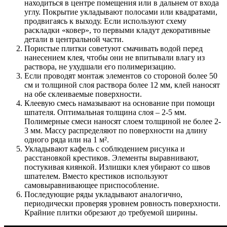
находиться в центре помещения или в дальнем от входа
углу. Покрытие укладывают полосами или квадратами,
продвигаясь к выходу. Если используют схему
раскладки «ковер», то первыми кладут декоративные
детали в центральной части.
Пористые плитки советуют смачивать водой перед
нанесением клея, чтобы они не впитывали влагу из
раствора, не ухудшали его полимеризацию.
Если проводят монтаж элементов со стороной более 50
см и толщиной слоя раствора более 12 мм, клей наносят
на обе склеиваемые поверхности.
Клеевую смесь намазывают на основание при помощи
шпателя. Оптимальная толщина слоя – 2-5 мм.
Полимерные смеси наносят слоем толщиной не более 2-
3 мм. Массу распределяют по поверхности на длину
одного ряда или на 1 м².
Укладывают кафель с соблюдением рисунка и
расстановкой крестиков. Элементы выравнивают,
постукивая киянкой. Излишки клея убирают со швов
шпателем. Вместо крестиков используют
самовыравнивающее приспособление.
Последующие ряды укладывают аналогично,
периодически проверяя уровнем ровность поверхности.
Крайние плитки обрезают до требуемой ширины.