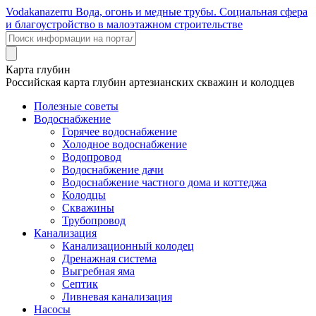
Voda
kanazer
ru
Вода, огонь и медные трубы. Социальная сфера
и благоустройство в малоэтажном строительстве
Карта глубин
Российская карта глубин артезианских скважин и колодцев
Полезные советы
Водоснабжение
Горячее водоснабжение
Холодное водоснабжение
Водопровод
Водоснабжение дачи
Водоснабжение частного дома и коттеджа
Колодцы
Скважины
Трубопровод
Канализация
Канализационный колодец
Дренажная система
Выгребная яма
Септик
Ливневая канализация
Насосы