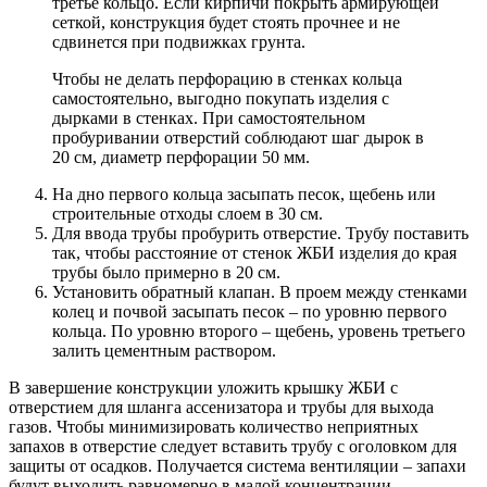
третье кольцо. Если кирпичи покрыть армирующей
сеткой, конструкция будет стоять прочнее и не
сдвинется при подвижках грунта.
Чтобы не делать перфорацию в стенках кольца
самостоятельно, выгодно покупать изделия с
дырками в стенках. При самостоятельном
пробуривании отверстий соблюдают шаг дырок в
20 см, диаметр перфорации 50 мм.
На дно первого кольца засыпать песок, щебень или
строительные отходы слоем в 30 см.
Для ввода трубы пробурить отверстие. Трубу поставить
так, чтобы расстояние от стенок ЖБИ изделия до края
трубы было примерно в 20 см.
Установить обратный клапан. В проем между стенками
колец и почвой засыпать песок – по уровню первого
кольца. По уровню второго – щебень, уровень третьего
залить цементным раствором.
В завершение конструкции уложить крышку ЖБИ с
отверстием для шланга ассенизатора и трубы для выхода
газов. Чтобы минимизировать количество неприятных
запахов в отверстие следует вставить трубу с оголовком для
защиты от осадков. Получается система вентиляции – запахи
будут выходить равномерно в малой концентрации.