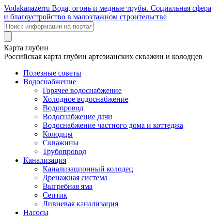
Voda
kanazer
ru
Вода, огонь и медные трубы. Социальная сфера
и благоустройство в малоэтажном строительстве
Карта глубин
Российская карта глубин артезианских скважин и колодцев
Полезные советы
Водоснабжение
Горячее водоснабжение
Холодное водоснабжение
Водопровод
Водоснабжение дачи
Водоснабжение частного дома и коттеджа
Колодцы
Скважины
Трубопровод
Канализация
Канализационный колодец
Дренажная система
Выгребная яма
Септик
Ливневая канализация
Насосы