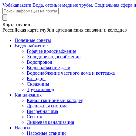
Voda
kanazer
ru
Вода, огонь и медные трубы. Социальная сфера 
Карта глубин
Российская карта глубин артезианских скважин и колодцев
Полезные советы
Водоснабжение
Горячее водоснабжение
Холодное водоснабжение
Водопровод
Водоснабжение дачи
Водоснабжение частного дома и коттеджа
Колодцы
Скважины
Трубопровод
Канализация
Канализационный колодец
Дренажная система
Выгребная яма
Септик
Ливневая канализация
Насосы
Насосные станции