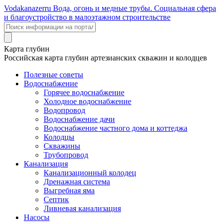
Voda
kanazer
ru
Вода, огонь и медные трубы. Социальная сфера
и благоустройство в малоэтажном строительстве
Карта глубин
Российская карта глубин артезианских скважин и колодцев
Полезные советы
Водоснабжение
Горячее водоснабжение
Холодное водоснабжение
Водопровод
Водоснабжение дачи
Водоснабжение частного дома и коттеджа
Колодцы
Скважины
Трубопровод
Канализация
Канализационный колодец
Дренажная система
Выгребная яма
Септик
Ливневая канализация
Насосы