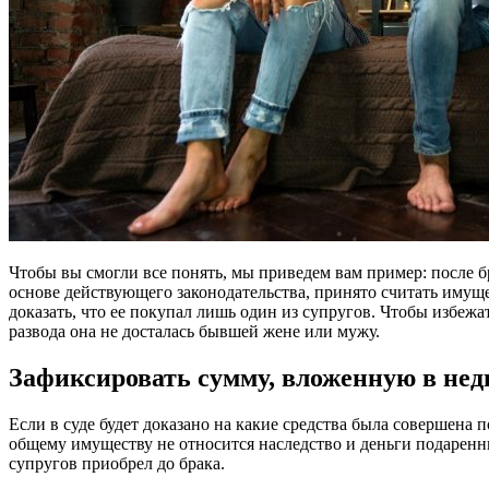
Чтобы вы смогли все понять, мы приведем вам пример: после б
основе действующего законодательства, принято считать имуще
доказать, что ее покупал лишь один из супругов. Чтобы избежа
развода она не досталась бывшей жене или мужу.
Зафиксировать сумму, вложенную в не
Если в суде будет доказано на какие средства была совершена 
общему имуществу не относится наследство и деньги подаренн
супругов приобрел до брака.