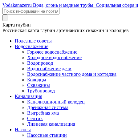
Voda
kanazer
ru
Вода, огонь и медные трубы. Социальная сфера 
Карта глубин
Российская карта глубин артезианских скважин и колодцев
Полезные советы
Водоснабжение
Горячее водоснабжение
Холодное водоснабжение
Водопровод
Водоснабжение дачи
Водоснабжение частного дома и коттеджа
Колодцы
Скважины
Трубопровод
Канализация
Канализационный колодец
Дренажная система
Выгребная яма
Септик
Ливневая канализация
Насосы
Насосные станции