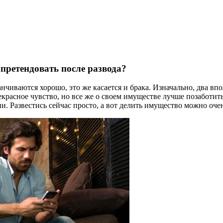
 претендовать после развода?
анчиваются хорошо, это же касается и брака. Изначально, два вп
екрасное чувство, но все же о своем имуществе лучше позаботит
 Развестись сейчас просто, а вот делить имущество можно очен