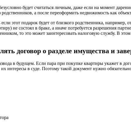
безусловно будет считаться личным, даже если на момент дарения
 родственников, а после переоформить недвижимость как объект
 если этот подарок будет от близкого родственника, например, о
тиру) не состоял в браке, а иначе потребуется разрешения партн
нником, то это может заинтересовать налоговую службу. В этом
ять договор о разделе имущества и заве
азвода в будущем. Если пара при покупке квартиры укажет в дого
т их интересы в суде. Поэтому такой документ нужно обязательно
тора