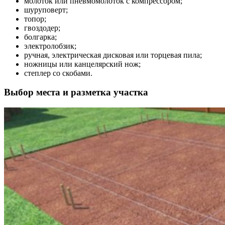
молоток или пневмомолоток с компрессором;
шуруповерт;
топор;
гвоздодер;
болгарка;
электролобзик;
ручная, электрическая дисковая или торцевая пила;
ножницы или канцелярский нож;
степлер со скобами.
Выбор места и разметка участка