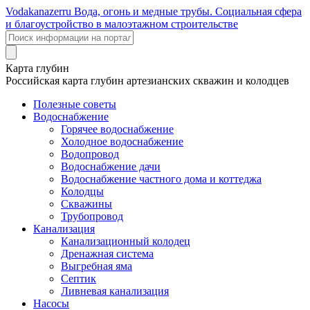
Voda
kanazer
ru
Вода, огонь и медные трубы. Социальная сфера
и благоустройство в малоэтажном строительстве
Карта глубин
Российская карта глубин артезианских скважин и колодцев
Полезные советы
Водоснабжение
Горячее водоснабжение
Холодное водоснабжение
Водопровод
Водоснабжение дачи
Водоснабжение частного дома и коттеджа
Колодцы
Скважины
Трубопровод
Канализация
Канализационный колодец
Дренажная система
Выгребная яма
Септик
Ливневая канализация
Насосы