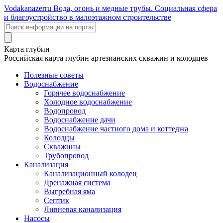
Voda
kanazer
ru
Вода, огонь и медные трубы. Социальная сфера
и благоустройство в малоэтажном строительстве
Карта глубин
Российская карта глубин артезианских скважин и колодцев
Полезные советы
Водоснабжение
Горячее водоснабжение
Холодное водоснабжение
Водопровод
Водоснабжение дачи
Водоснабжение частного дома и коттеджа
Колодцы
Скважины
Трубопровод
Канализация
Канализационный колодец
Дренажная система
Выгребная яма
Септик
Ливневая канализация
Насосы