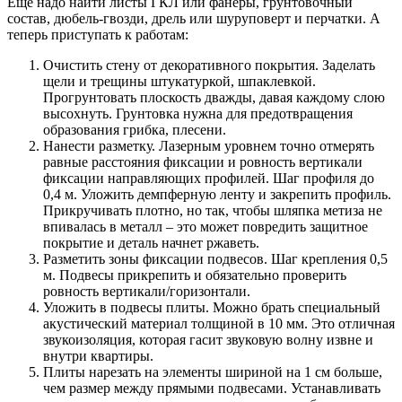
Еще надо найти листы ГКЛ или фанеры, грунтовочный
состав, дюбель-гвозди, дрель или шуруповерт и перчатки. А
теперь приступать к работам:
Очистить стену от декоративного покрытия. Заделать
щели и трещины штукатуркой, шпаклевкой.
Прогрунтовать плоскость дважды, давая каждому слою
высохнуть. Грунтовка нужна для предотвращения
образования грибка, плесени.
Нанести разметку. Лазерным уровнем точно отмерять
равные расстояния фиксации и ровность вертикали
фиксации направляющих профилей. Шаг профиля до
0,4 м. Уложить демпферную ленту и закрепить профиль.
Прикручивать плотно, но так, чтобы шляпка метиза не
впивалась в металл – это может повредить защитное
покрытие и деталь начнет ржаветь.
Разметить зоны фиксации подвесов. Шаг крепления 0,5
м. Подвесы прикрепить и обязательно проверить
ровность вертикали/горизонтали.
Уложить в подвесы плиты. Можно брать специальный
акустический материал толщиной в 10 мм. Это отличная
звукоизоляция, которая гасит звуковую волну извне и
внутри квартиры.
Плиты нарезать на элементы шириной на 1 см больше,
чем размер между прямыми подвесами. Устанавливать