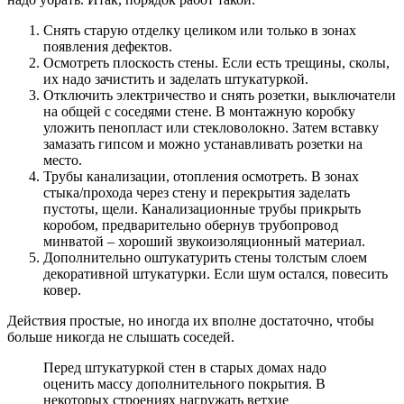
Снять старую отделку целиком или только в зонах
появления дефектов.
Осмотреть плоскость стены. Если есть трещины, сколы,
их надо зачистить и заделать штукатуркой.
Отключить электричество и снять розетки, выключатели
на общей с соседями стене. В монтажную коробку
уложить пенопласт или стекловолокно. Затем вставку
замазать гипсом и можно устанавливать розетки на
место.
Трубы канализации, отопления осмотреть. В зонах
стыка/прохода через стену и перекрытия заделать
пустоты, щели. Канализационные трубы прикрыть
коробом, предварительно обернув трубопровод
минватой – хороший звукоизоляционный материал.
Дополнительно оштукатурить стены толстым слоем
декоративной штукатурки. Если шум остался, повесить
ковер.
Действия простые, но иногда их вполне достаточно, чтобы
больше никогда не слышать соседей.
Перед штукатуркой стен в старых домах надо
оценить массу дополнительного покрытия. В
некоторых строениях нагружать ветхие