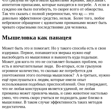
что грызуны не брезговали ядовитыми зернами, закусывая с
аппетитом припасами, которые находятся в погребе. А если и
суждено им было погибнуть, то скорее всего от обжорства.
Так что сказать с полной уверенностью, что яд — это
довольно эффективное средство, нельзя. Более того, любое
небрежное обращение с ядовитыми приманками может быть
чревато серьезными последствиями для человека.
Мышеловка как панацея
Может быть это и помогает. Но у такого способа есть и свои
издержки. Первое, попавшегося зверька нужно ещё
высвободить из мышеловки и выкинуть куда подальше.
Может для кого-то это не составляет больших проблем, но
есть и впечатлительные люди. Во-вторых, если грызунов
огромное количество, то сколько же потребуется для
уничтожения этого полчища мышеловок? А в-третьих, нужно
ещё прислушаться к людям, которые имели опыт
использования подобных приспособлений. Они утверждают,
что не любая конструкция является удачной, не любая
приманка может привлечь мышь, и само животное настолько
умно, что очень скоро учиться не подходить даже близко в
мышеловке. В таком случае эффективность таких методов
недостаточна.