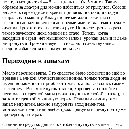
полную мощность 4 — 5 раз в день на 10-15 минут. Таким
образом за два-три дня можно избавиться от грызунов. Соседи
на даче, в сарае где они хранят припасы, поставили старую
стиральную машину. Кладут в неё металлический таз с
различными металлическими предметами, и включают режим
отжима. Грохот стоял на всю округу. Но после третьего раза
такого звукового шока мышей не стало. Теперь, когда
заходишь в сарай, нет мышиного запаха, урожай целый и даже
не тронутый. Громкий звук — это одно из действующих
средств избавления от грызунов на даче.
Переходим к запахам
Масло перечной мяты. Это средство было эффективно ещё во
времена Великой Отечественной войны, только тогда люди не
имели возможности приобрести масло, а пользовались самим
растением. Возьмите кусок тряпки, хорошенько полейте на
него масло перечной мяты (можно купить в любой аптеке), и
заткните тряпкой мышиную норку. Если вам самому этот
запах неприятен, можно замуровать вход цементом,
монтажной пеной или алебастром. Грызуны исчезнут, это уже
проверено, и не раз.
Отличное средство для того, чтобы отпугнуть мышей — это