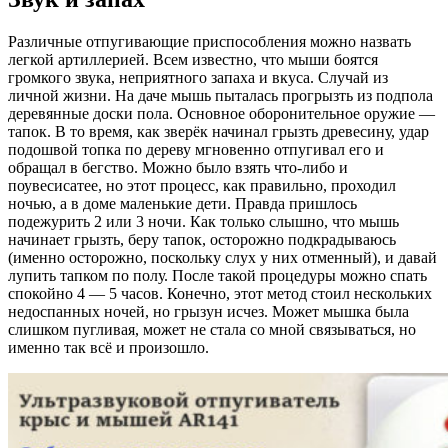
Различные отпугивающие приспособления можно назвать
легкой артиллерией. Всем известно, что мыши боятся
громкого звука, неприятного запаха и вкуса. Случай из
личной жизни. На даче мышь пыталась прогрызть из подпола
деревянные доски пола. Основное оборонительное оружие —
тапок. В то время, как зверёк начинал грызть древесину, удар
подошвой топка по дереву мгновенно отпугивал его и
обращал в бегство. Можно было взять что-либо и
поувесисатее, но этот процесс, как правильно, проходил
ночью, а в доме маленькие дети. Правда пришлось
подежурить 2 или 3 ночи. Как только слышно, что мышь
начинает грызть, беру тапок, осторожно подкрадываюсь
(именно осторожно, поскольку слух у них отменный), и давай
лупить тапком по полу. После такой процедуры можно спать
спокойно 4 — 5 часов. Конечно, этот метод стоил нескольких
недоспанных ночей, но грызун исчез. Может мышка была
слишком пугливая, может не стала со мной связываться, но
именно так всё и произошло.