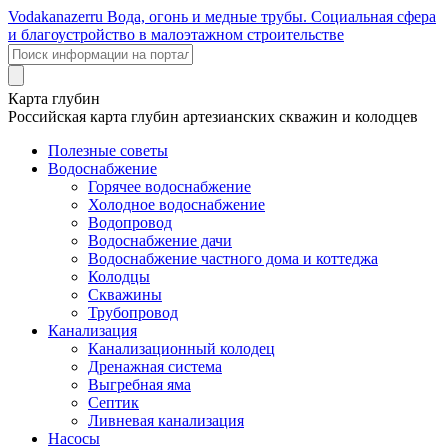
Voda
kanazer
ru
Вода, огонь и медные трубы. Социальная сфера
и благоустройство в малоэтажном строительстве
Карта глубин
Российская карта глубин артезианских скважин и колодцев
Полезные советы
Водоснабжение
Горячее водоснабжение
Холодное водоснабжение
Водопровод
Водоснабжение дачи
Водоснабжение частного дома и коттеджа
Колодцы
Скважины
Трубопровод
Канализация
Канализационный колодец
Дренажная система
Выгребная яма
Септик
Ливневая канализация
Насосы