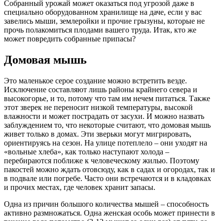
Собранный урожай может оказаться под угрозой даже в
специально оборудованном хранилище на даче, если у вас
завелись мыши, землеройки и прочие грызуны, которые не
прочь полакомиться плодами вашего труда. Итак, кто же
может повредить собранные припасы?
Домовая мышь
Это маленькое серое создание можно встретить везде.
Исключение составляют лишь районы крайнего севера и
высокогорье, и то, потому что там им нечем питаться. Также
этот зверек не переносит низкой температуры, высокой
влажности и может пострадать от засухи. И можно назвать
заблуждением то, что некоторые считают, что домовая мышь
живет только в домах. Эти зверьки могут мигрировать,
ориентируясь на сезон. На улице потеплело – они уходят на
«вольные хлеба», как только наступают холода –
перебираются поближе к человеческому жилью. Поэтому
пакостей можно ждать отовсюду, как в садах и огородах, так и
в подвале или погребе. Часто они встречаются и в кладовках
и прочих местах, где человек хранит запасы.
Одна из причин большого количества мышей – способность
активно размножаться. Одна женская особь может принести в