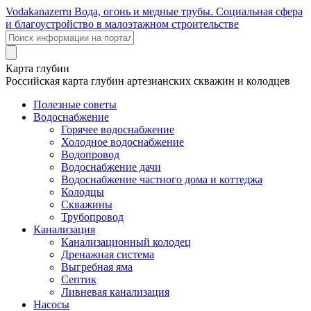
Voda
kanazer
ru
Вода, огонь и медные трубы. Социальная сфера
и благоустройство в малоэтажном строительстве
Карта глубин
Российская карта глубин артезианских скважин и колодцев
Полезные советы
Водоснабжение
Горячее водоснабжение
Холодное водоснабжение
Водопровод
Водоснабжение дачи
Водоснабжение частного дома и коттеджа
Колодцы
Скважины
Трубопровод
Канализация
Канализационный колодец
Дренажная система
Выгребная яма
Септик
Ливневая канализация
Насосы