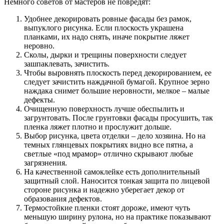
Немного советов от мастеров не повредят:
Удобнее декорировать ровные фасады без рамок,
выпуклого рисунка. Если плоскость украшена
планками, их надо снять, иначе покрытие ляжет
неровно.
Сколы, дырки и трещины поверхности следует
зашпаклевать, зачистить.
Чтобы выровнять плоскость перед декорированием, ее
следует зачистить наждачной бумагой. Крупное зерно
наждака снимет большие неровности, мелкое – малые
дефекты.
Очищенную поверхность лучше обеспылить и
загрунтовать. После грунтовки фасады просушить, так
пленка ляжет плотно и прослужит дольше.
Выбор рисунка, цвета отделки – дело хозяина. Но на
темных глянцевых покрытиях видно все пятна, а
светлые «под мрамор» отлично скрывают любые
загрязнения.
На качественной самоклейке есть дополнительный
защитный слой. Наносится тонкая защита по лицевой
стороне рисунка и надежно уберегает декор от
образования дефектов.
Термостойкие пленки стоят дороже, имеют чуть
меньшую ширину рулона, но на практике показывают