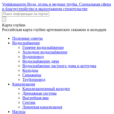
Voda
kanazer
ru
Вода, огонь и медные трубы. Социальная сфера
и благоустройство в малоэтажном строительстве
Карта глубин
Российская карта глубин артезианских скважин и колодцев
Полезные советы
Водоснабжение
Горячее водоснабжение
Холодное водоснабжение
Водопровод
Водоснабжение дачи
Водоснабжение частного дома и коттеджа
Колодцы
Скважины
Трубопровод
Канализация
Канализационный колодец
Дренажная система
Выгребная яма
Септик
Ливневая канализация
Насосы