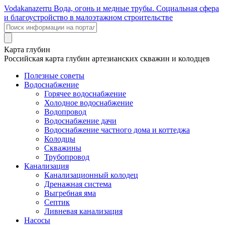
Voda
kanazer
ru
Вода, огонь и медные трубы. Социальная сфера
и благоустройство в малоэтажном строительстве
Карта глубин
Российская карта глубин артезианских скважин и колодцев
Полезные советы
Водоснабжение
Горячее водоснабжение
Холодное водоснабжение
Водопровод
Водоснабжение дачи
Водоснабжение частного дома и коттеджа
Колодцы
Скважины
Трубопровод
Канализация
Канализационный колодец
Дренажная система
Выгребная яма
Септик
Ливневая канализация
Насосы