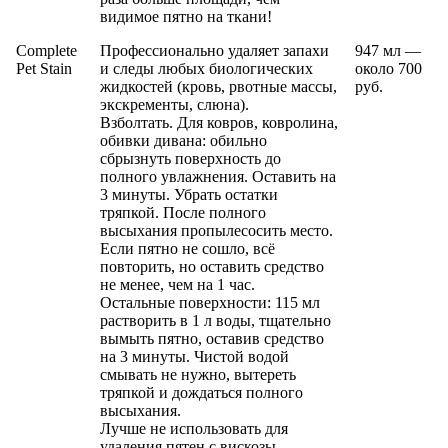
видимое пятно на ткани!
Complete
Профессионально удаляет запахи
947 мл —
Pet Stain
и следы любых биологических
около 700
жидкостей (кровь, рвотные массы,
руб.
экскременты, слюна).
Взболтать. Для ковров, ковролина,
обивки дивана: обильно
сбрызнуть поверхность до
полного увлажнения. Оставить на
3 минуты. Убрать остатки
тряпкой. После полного
высыхания пропылесосить место.
Если пятно не сошло, всё
повторить, но оставить средство
не менее, чем на 1 час.
Остальные поверхности: 115 мл
растворить в 1 л воды, тщательно
вымыть пятно, оставив средство
на 3 минуты. Чистой водой
смывать не нужно, вытереть
тряпкой и дождаться полного
высыхания.
Лучше не использовать для
удаления пятен с вискозы,