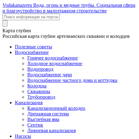
Voda
kanazer
ru
Вода, огонь и медные трубы. Социальная сфера
и благоустройство в малоэтажном строительстве
Карта глубин
Российская карта глубин артезианских скважин и колодцев
Полезные советы
Водоснабжение
Горячее водоснабжение
Холодное водоснабжение
Водопровод
Водоснабжение дачи
Водоснабжение частного дома и коттеджа
Колодцы
Скважины
Трубопровод
Канализация
Канализационный колодец
Дренажная система
Выгребная яма
Септик
Ливневая канализация
Насосы