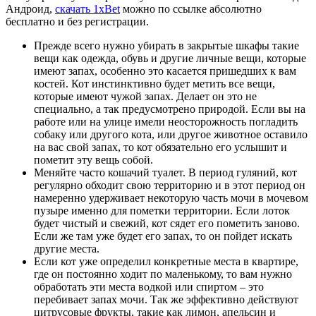
Андроид,
скачать 1xBet
можно по ссылке абсолютно
бесплатно и без регистрации.
Прежде всего нужно убирать в закрытые шкафы такие
вещи как одежда, обувь и другие личные вещи, которые
имеют запах, особенно это касается пришедших к вам
костей. Кот инстинктивно будет метить все вещи,
которые имеют чужой запах. Делает он это не
специально, а так предусмотрено природой. Если вы на
работе или на улице имели неосторожность погладить
собаку или другого кота, или другое животное оставило
на вас свой запах, то кот обязательно его услышит и
пометит эту вещь собой.
Меняйте часто кошачий туалет. В период гуляний, кот
регулярно обходит свою территорию и в этот период он
намеренно удерживает некоторую часть мочи в мочевом
пузыре именно для пометки территории. Если лоток
будет чистый и свежий, кот сядет его пометить заново.
Если же там уже будет его запах, то он пойдет искать
другие места.
Если кот уже определил конкретные места в квартире,
где он постоянно ходит по маленькому, то вам нужно
обработать эти места водкой или спиртом – это
перебивает запах мочи. Так же эффективно действуют
цитрусовые фрукты, такие как лимон, апельсин и