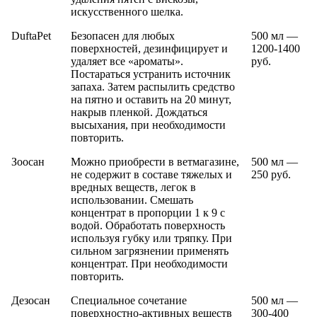
искусственного шелка.
DuftaPet
Безопасен для любых
500 мл —
поверхностей, дезинфицирует и
1200-1400
удаляет все «ароматы».
руб.
Постараться устранить источник
запаха. Затем распылить средство
на пятно и оставить на 20 минут,
накрыв пленкой. Дождаться
высыхания, при необходимости
повторить.
Зоосан
Можно приобрести в ветмагазине,
500 мл —
не содержит в составе тяжелых и
250 руб.
вредных веществ, легок в
использовании. Смешать
концентрат в пропорции 1 к 9 с
водой. Обработать поверхность
используя губку или тряпку. При
сильном загрязнении применять
концентрат. При необходимости
повторить.
Дезосан
Специальное сочетание
500 мл —
поверхностно-активных веществ
300-400