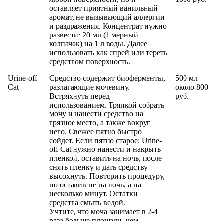
оставляет приятный ванильный
аромат, не вызывающий аллергии
и раздражения. Концентрат нужно
развести: 20 мл (1 мерный
колпачок) на 1 л воды. Далее
использовать как спрей или тереть
средством поверхность.
Urine-off
Средство содержит биоферменты,
500 мл —
Cat
разлагающие мочевину.
около 800
Встряхнуть перед
руб.
использованием. Тряпкой собрать
мочу и нанести средство на
грязное место, а также вокруг
него. Свежее пятно быстро
сойдет. Если пятно старое: Urine-
off Cat нужно нанести и накрыть
пленкой, оставить на ночь, после
снять пленку и дать средству
высохнуть. Повторить процедуру,
но оставив не на ночь, а на
несколько минут. Остатки
средства смыть водой.
Учтите, что моча занимает в 2-4
раза больше площади, чем