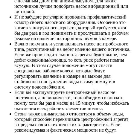
с песчаным дном или дном-плывуном. Для таких
источников лучше подобрать насос вибрационный или
винтовой.
И не забудьте регулярно проводить профилактический
осмотр своего насосного оборудования. Особенно это
касается погружного агрегата, который требуется хотя
бы два раза в год поднимать и прослушивать в рабочем
режиме на наличие посторонних шумов в камере.
Важно покупать и устанавливать насос центробежного
типа, рассчитанный на дебет именно вашего источника.
Если же производительность агрегата будет выше, чем
дебит скважины/колодца, то есть риск работы помпы
всухую. В этом случае положение могут спасти
специальные рабочие колеса, которые будут
регулировать давление в камере на выходе для
стабильного поступления воды в саму помпу и в
систему водоснабжения.
Если вы эксплуатируете центробежный насос не
постоянно, а периодически, то необходимо включать
помпу хотя бы раз в месяц на 15 минут, чтобы избежать
окисления всех рабочих элементов помпы.
Стоит также внимательно относиться к объему воды,
который способен перекачивать центробежный агрегат
в пределах своих технических характеристик. Если
рекомендуемая и фактическая мощности не будут