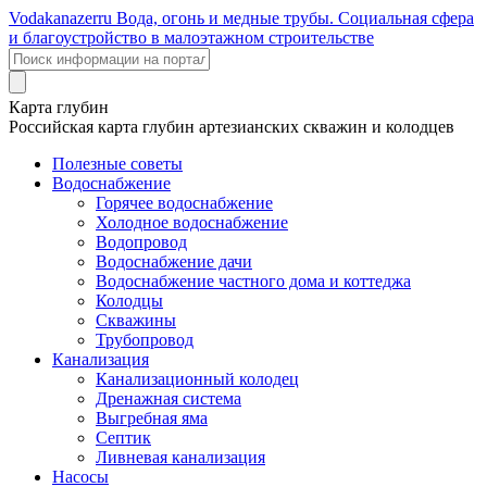
Voda
kanazer
ru
Вода, огонь и медные трубы. Социальная сфера
и благоустройство в малоэтажном строительстве
Карта глубин
Российская карта глубин артезианских скважин и колодцев
Полезные советы
Водоснабжение
Горячее водоснабжение
Холодное водоснабжение
Водопровод
Водоснабжение дачи
Водоснабжение частного дома и коттеджа
Колодцы
Скважины
Трубопровод
Канализация
Канализационный колодец
Дренажная система
Выгребная яма
Септик
Ливневая канализация
Насосы