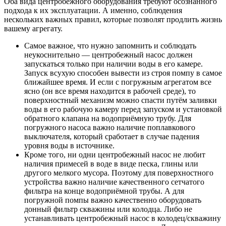
Оба вида центробежного оборудования требуют осознанного
подхода к их эксплуатации. А именно, соблюдения
нескольких важных правил, которые позволят продлить жизнь
вашему агрегату.
Самое важное, что нужно запомнить и соблюдать
неукоснительно — центробежный насос должен
запускаться только при наличии воды в его камере.
Запуск всухую способен вывести из строя помпу в самое
ближайшее время. И если с погружным агрегатом все
ясно (он все время находится в рабочей среде), то
поверхностный механизм можно спасти путём заливки
воды в его рабочую камеру перед запуском и установкой
обратного клапана на водоприёмную трубу. Для
погружного насоса важно наличие поплавкового
выключателя, который сработает в случае падения
уровня воды в источнике.
Кроме того, ни одни центробежный насос не любит
наличия примесей в воде в виде песка, глины или
другого мелкого мусора. Поэтому для поверхностного
устройства важно наличие качественного сетчатого
фильтра на конце водоприёмной трубы. А для
погружной помпы важно качественно оборудовать
донный фильтр скважины или колодца. Либо не
устанавливать центробежный насос в колодец/скважину