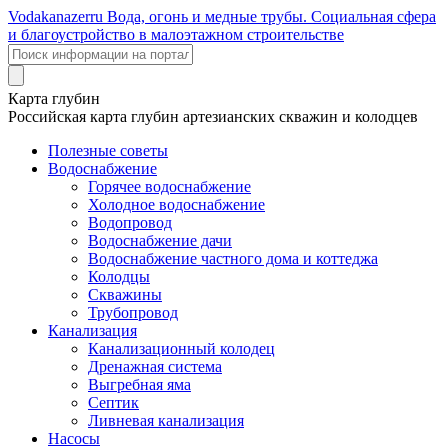
Voda
kanazer
ru
Вода, огонь и медные трубы. Социальная сфера
и благоустройство в малоэтажном строительстве
Карта глубин
Российская карта глубин артезианских скважин и колодцев
Полезные советы
Водоснабжение
Горячее водоснабжение
Холодное водоснабжение
Водопровод
Водоснабжение дачи
Водоснабжение частного дома и коттеджа
Колодцы
Скважины
Трубопровод
Канализация
Канализационный колодец
Дренажная система
Выгребная яма
Септик
Ливневая канализация
Насосы