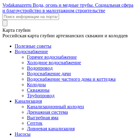
Voda
kanazer
ru
Вода, огонь и медные трубы. Социальная сфера
и благоустройство в малоэтажном строительстве
Карта глубин
Российская карта глубин артезианских скважин и колодцев
Полезные советы
Водоснабжение
Горячее водоснабжение
Холодное водоснабжение
Водопровод
Водоснабжение дачи
Водоснабжение частного дома и коттеджа
Колодцы
Скважины
Трубопровод
Канализация
Канализационный колодец
Дренажная система
Выгребная яма
Септик
Ливневая канализация
Насосы