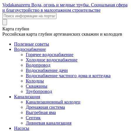
Voda
kanazer
ru
Вода, огонь и медные трубы. Социальная сфера
и благоустройство в малоэтажном строительстве
Карта глубин
Российская карта глубин артезианских скважин и колодцев
Полезные советы
Водоснабжение
Горячее водоснабжение
Холодное водоснабжение
Водопровод
Водоснабжение дачи
Водоснабжение частного дома и коттеджа
Колодцы
Скважины
Трубопровод
Канализация
Канализационный колодец
Дренажная система
Выгребная яма
Септик
Ливневая канализация
Насосы