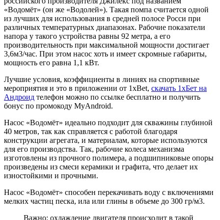
российского производителя Джилекс под названием
«Водомёт» (он же «Водолей»). Такая помпа считается одной
из лучших для использования в средней полосе Росси при
различных температурных диапазонах. Рабочие показатели
напора у такого устройства равны 92 метра, а его
производительность при максимальной мощности достигает
3,6м3/час. При этом насос хоть и имеет скромные габариты,
мощность его равна 1,1 кВт.
Лучшие условия, коэффициенты в линиях на спортивные
мероприятия и это в приложении от 1xBet,
скачать 1хБет на
Андроид
телефон можно по ссылке бесплатно и получить
бонус по промокоду MyAndroid.
Насос «Водомёт» идеально подходит для скважины глубиной
40 метров, так как справляется с работой благодаря
конструкции агрегата, и материалам, которые используются
для его производства. Так, рабочие колеса механизма
изготовлены из прочного полимера, а подшипниковые опоры
произведены из смеси керамики и графита, что делает их
изностойкими и прочными.
Насос «Водомёт» способен перекачивать воду с включениями
мелких частиц песка, ила или глины в объеме до 300 гр/м3.
Важно: охлаждение двигателя происходит в такой