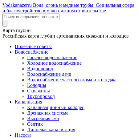
Voda
kanazer
ru
Вода, огонь и медные трубы. Социальная сфера
и благоустройство в малоэтажном строительстве
Карта глубин
Российская карта глубин артезианских скважин и колодцев
Полезные советы
Водоснабжение
Горячее водоснабжение
Холодное водоснабжение
Водопровод
Водоснабжение дачи
Водоснабжение частного дома и коттеджа
Колодцы
Скважины
Трубопровод
Канализация
Канализационный колодец
Дренажная система
Выгребная яма
Септик
Ливневая канализация
Насосы