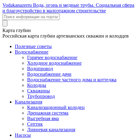
Voda
kanazer
ru
Вода, огонь и медные трубы. Социальная сфера
и благоустройство в малоэтажном строительстве
Карта глубин
Российская карта глубин артезианских скважин и колодцев
Полезные советы
Водоснабжение
Горячее водоснабжение
Холодное водоснабжение
Водопровод
Водоснабжение дачи
Водоснабжение частного дома и коттеджа
Колодцы
Скважины
Трубопровод
Канализация
Канализационный колодец
Дренажная система
Выгребная яма
Септик
Ливневая канализация
Насосы