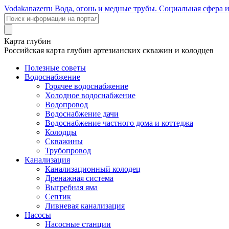
Voda
kanazer
ru
Вода, огонь и медные трубы. Социальная сфера 
Карта глубин
Российская карта глубин артезианских скважин и колодцев
Полезные советы
Водоснабжение
Горячее водоснабжение
Холодное водоснабжение
Водопровод
Водоснабжение дачи
Водоснабжение частного дома и коттеджа
Колодцы
Скважины
Трубопровод
Канализация
Канализационный колодец
Дренажная система
Выгребная яма
Септик
Ливневая канализация
Насосы
Насосные станции