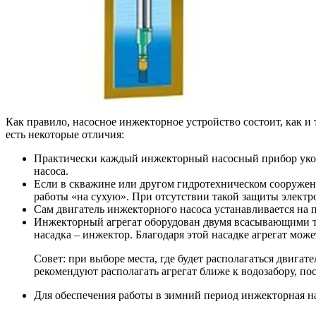
Как правило, насосное инжекторное устройство состоит, как и 
есть некоторые отличия:
Практически каждый инжекторный насосный прибор уком
насоса.
Если в скважине или другом гидротехническом сооружени
работы «на сухую». При отсутствии такой защиты электр
Сам двигатель инжекторного насоса устанавливается на п
Инжекторный агрегат оборудован двумя всасывающими тру
насадка – инжектор. Благодаря этой насадке агрегат мож
Совет: при выборе места, где будет располагаться двигат
рекомендуют располагать агрегат ближе к водозабору, п
Для обеспечения работы в зимний период инжекторная н