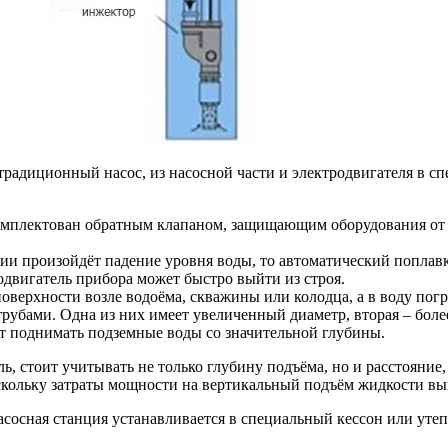
традиционный насос, из насосной части и электродвигателя в сп
плектован обратным клапаном, защищающим оборудования от с
и произойдёт падение уровня воды, то автоматический поплавк
одвигатель прибора может быстро выйти из строя.
оверхности возле водоёма, скважины или колодца, а в воду пог
бами. Одна из них имеет увеличенный диаметр, вторая – более
ет поднимать подземные воды со значительной глубины.
ель, стоит учитывать не только глубину подъёма, но и расстояни
оскольку затраты мощности на вертикальный подъём жидкости вы
асосная станция устанавливается в специальный кессон или уте