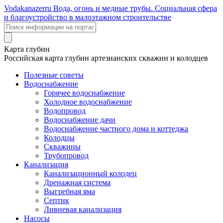
Voda
kanazer
ru
Вода, огонь и медные трубы. Социальная сфера
и благоустройство в малоэтажном строительстве
Карта глубин
Российская карта глубин артезианских скважин и колодцев
Полезные советы
Водоснабжение
Горячее водоснабжение
Холодное водоснабжение
Водопровод
Водоснабжение дачи
Водоснабжение частного дома и коттеджа
Колодцы
Скважины
Трубопровод
Канализация
Канализационный колодец
Дренажная система
Выгребная яма
Септик
Ливневая канализация
Насосы