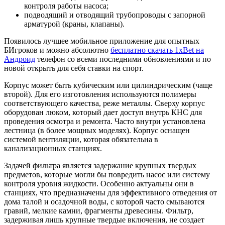
контроля работы насоса;
подводящий и отводящий трубопроводы с запорной
арматурой (краны, клапаны).
Появилось лучшее мобильное приложение для опытных
БИгроков и можно абсолютно
бесплатно скачать 1xBet на
Андроид
телефон со всеми последними обновлениями и по
новой открыть для себя ставки на спорт.
Корпус может быть кубическим или цилиндрическим (чаще
второй). Для его изготовления используются полимеры
соответствующего качества, реже металлы. Сверху корпус
оборудован люком, который дает доступ внутрь КНС для
проведения осмотра и ремонта. Часто внутри установлена
лестница (в более мощных моделях). Корпус оснащен
системой вентиляции, которая обязательна в
канализационных станциях.
Задачей фильтра является задержание крупных твердых
предметов, которые могли бы повредить насос или систему
контроля уровня жидкости. Особенно актуальны они в
станциях, что предназначены для эффективного отведения от
дома талой и осадочной воды, с которой часто смываются
гравий, мелкие камни, фрагменты древесины. Фильтр,
задерживая лишь крупные твердые включения, не создает