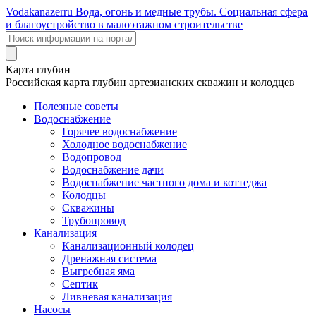
Voda
kanazer
ru
Вода, огонь и медные трубы. Социальная сфера
и благоустройство в малоэтажном строительстве
Карта глубин
Российская карта глубин артезианских скважин и колодцев
Полезные советы
Водоснабжение
Горячее водоснабжение
Холодное водоснабжение
Водопровод
Водоснабжение дачи
Водоснабжение частного дома и коттеджа
Колодцы
Скважины
Трубопровод
Канализация
Канализационный колодец
Дренажная система
Выгребная яма
Септик
Ливневая канализация
Насосы