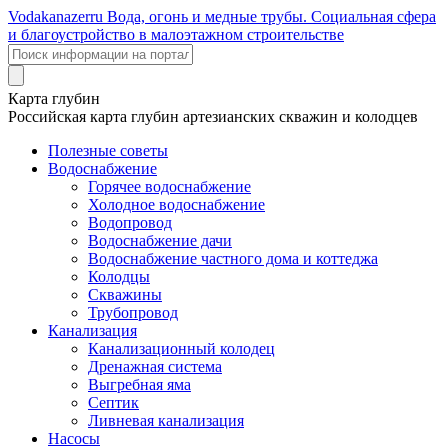
Voda
kanazer
ru
Вода, огонь и медные трубы. Социальная сфера
и благоустройство в малоэтажном строительстве
Карта глубин
Российская карта глубин артезианских скважин и колодцев
Полезные советы
Водоснабжение
Горячее водоснабжение
Холодное водоснабжение
Водопровод
Водоснабжение дачи
Водоснабжение частного дома и коттеджа
Колодцы
Скважины
Трубопровод
Канализация
Канализационный колодец
Дренажная система
Выгребная яма
Септик
Ливневая канализация
Насосы