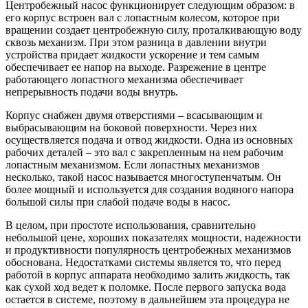
Центробежный насос функционирует следующим образом: в
его корпус встроен вал с лопастным колесом, которое при
вращении создает центробежную силу, проталкивающую воду
сквозь механизм. При этом разница в давлении внутри
устройства придает жидкости ускорение и тем самым
обеспечивает ее напор на выходе. Разрежение в центре
работающего лопастного механизма обеспечивает
непрерывность подачи воды внутрь.
Корпус снабжен двумя отверстиями – всасывающим и
выбрасывающим на боковой поверхности. Через них
осуществляется подача и отвод жидкости. Одна из основных
рабочих деталей – это вал с закрепленным на нем рабочим
лопастным механизмом. Если лопастных механизмов
несколько, такой насос называется многоступенчатым. Он
более мощный и используется для создания водяного напора
большой силы при слабой подаче воды в насос.
В целом, при простоте использования, сравнительно
небольшой цене, хороших показателях мощности, надежности
и продуктивности популярность центробежных механизмов
обоснована. Недостатками системы является то, что перед
работой в корпус аппарата необходимо залить жидкость, так
как сухой ход ведет к поломке. После первого запуска вода
остается в системе, поэтому в дальнейшем эта процедура не