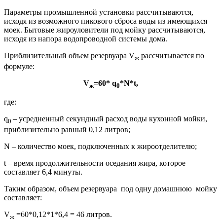
Параметры промышленной установки рассчитываются,
исходя из возможного пикового сброса воды из имеющихся
моек. Бытовые жироуловители под мойку рассчитываются,
исходя из напора водопроводной системы дома.
Приблизительный объем резервуара V
рассчитывается по
ж
формуле:
V
=60* q
*N*t,
ж
0
где:
q
– усредненный секундный расход воды кухонной мойки,
0
приблизительно равный 0,12 литров;
N
– количество моек, подключенных к жироотделителю;
t
– время продолжительности оседания жира, которое
составляет 6,4 минуты.
Таким образом, объем резервуара под одну домашнюю мойку
составляет:
V
=60*0,12*1*6,4 = 46 литров.
ж