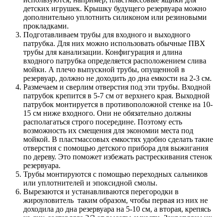
детских игрушек. Крышку будущего резервуара можно
дополнительно уплотнить силиконом или резиновыми
прокладками.
Подготавливаем трубы для входного и выходного
патрубка. Для них можно использовать обычные ПВХ
трубы для канализации. Конфигурация и длина
входного патрубка определяется расположением слива
мойки. А плечо выпускной трубы, опущенной в
резервуар, должно не доходить до дна емкости на 2-3 см.
Размечаем и сверлим отверстия под эти трубы. Входной
патрубок крепится в 5-7 см от верхнего края. Выходной
патрубок монтируется в противоположной стенке на 10-
15 см ниже входного. Они не обязательно должны
располагаться строго посередине. Поэтому есть
возможность их смещения для экономии места под
мойкой. В пластмассовых емкостях удобно сделать такие
отверстия с помощью детского прибора для выжигания
по дереву. Это поможет избежать растрескивания стенок
резервуара.
Трубы монтируются с помощью переходных сальников
или уплотнителей и эпоксидной смолы.
Вырезаются и устанавливаются перегородки в
жироуловитель таким образом, чтобы первая из них не
доходила до дна резервуара на 5-10 см, а вторая, крепясь