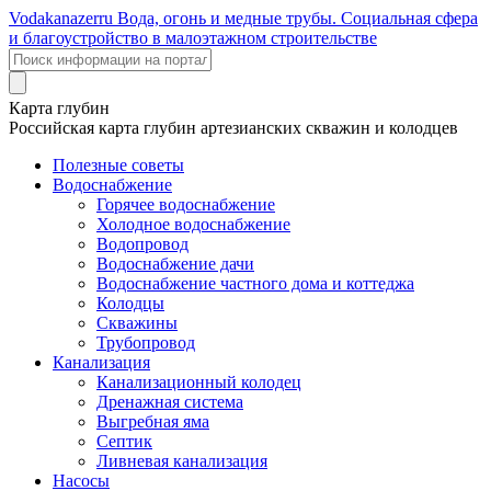
Voda
kanazer
ru
Вода, огонь и медные трубы. Социальная сфера
и благоустройство в малоэтажном строительстве
Карта глубин
Российская карта глубин артезианских скважин и колодцев
Полезные советы
Водоснабжение
Горячее водоснабжение
Холодное водоснабжение
Водопровод
Водоснабжение дачи
Водоснабжение частного дома и коттеджа
Колодцы
Скважины
Трубопровод
Канализация
Канализационный колодец
Дренажная система
Выгребная яма
Септик
Ливневая канализация
Насосы